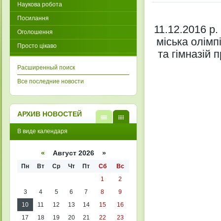
Наукова робота
Посилання
11.12.2016 р
Оголошення
міська олімпі
Просто цікаво
та гімназій 
Расширенный поиск
Все последние новости
АРХИВ НОВОСТЕЙ
В
В
В виде календаря
виде
виде
списк
кален
а
даря
«
Август 2026 »
Пн
Вт
Ср
Чт
Пт
Сб
Вс
1
2
3
4
5
6
7
8
9
10
11
12
13
14
15
16
17
18
19
20
21
22
23