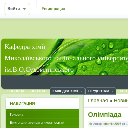
Войти
Регистрация
Кафедра хімії
Миколаївського національного університ
ім.В.О.Сухомлинського
ГОЛОВНА
ПРО НАС
КАФЕДРА ХІМІЇ
СТУДЕНТАМ
АБІТ
Главная
»
Новин
НАВИГАЦИЯ
Олімпіада
Головна
Внутрішня агенція з якості освіти
Автор:
chemist2016
от
1