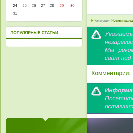
24
25
26
27
28
29
30
31
Категория:
Новини кафедр
Уважае
ПОПУЛЯРНЫЕ СТАТЬИ
незареги
Мы реко
сайт под
Комментарии:
Информа
Посетит
оставлят