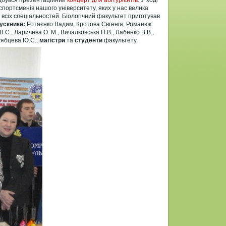
відбувся презентаційний
концерт для абітурієнтів.
У ході
спортсменів нашого університету, яких у нас велика
в всіх спеціальностей. Біологічний факультет приготував
ускники:
Ротаєнко Вадим, Кротова Євгенія, Романюк
.С., Ларичева О. М., Вичалковська Н.В., Лабенко В.В.,
 Рябцева Ю.С.;
магістри
та
студенти
факультету.