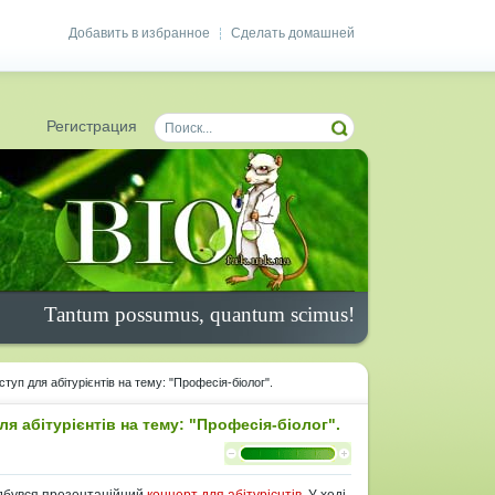
Добавить в избранное
Сделать домашней
|
Регистрация
Tantum possumus, quantum scimus!
туп для абітурієнтів на тему: "Професія-біолог".
я абітурієнтів на тему: "Професія-біолог".