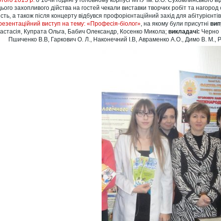
ютого 2015 р.
о 10-ій годині у головному корпусі МНУ ім. В.О. Сухомлинського 
цього захопливого дійства на гостей чекали виставки творчих робіт та нагород 
кість, а також після концерту відбувся профорієнтаційний захід для абітурієнті
резентаційний виступ на тему: «Професія-біолог»
, на якому були присутні
вип
астасія, Купрата Ольга, Бабич Олександр, Косенко Микола;
викладачі:
Черно В
Пшиченко В.В, Гаркович О. Л., Наконечний І.В, Авраменко А.О., Димо В. М.,