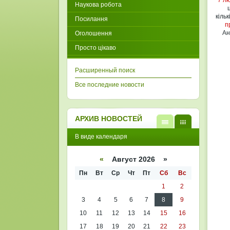
7 л
Наукова робота
кіль
Посилання
п
Ан
Оголошення
Просто цікаво
Расширенный поиск
Все последние новости
АРХИВ НОВОСТЕЙ
В
В
В виде календаря
виде
виде
списк
кален
а
даря
«
Август 2026 »
Пн
Вт
Ср
Чт
Пт
Сб
Вс
1
2
3
4
5
6
7
8
9
10
11
12
13
14
15
16
17
18
19
20
21
22
23