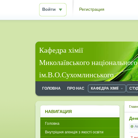
Войти
Регистрация
Кафедра хімії
Миколаївського національного
ім.В.О.Сухомлинського
ГОЛОВНА
ПРО НАС
КАФЕДРА ХІМІЇ
СТУ
Глав
НАВИГАЦИЯ
Ден
Головна
А
Внутрішня агенція з якості освіти