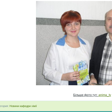
Більше фото тут:
anima_tv
егория:
Новини кафедри хімії