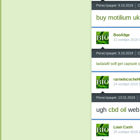
^
Регистрация: 9.10.2019
С
buy motilium uk
BooAlige
21 ноября 2019 
^
Регистрация: 9.10.2019
С
tadalafil soft gel capsule
c
rarneIncoche
24 ноября 2019 
^
Регистрация: 13.01.2019
ugh
cbd oil
we
Loan Cash
25 ноября 2019 