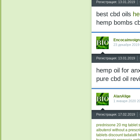
Регистрация: 13.01.2019
best cbd oils
he
hemp bombs c
Encocainvoign
23 декабря 2019
^
Регистрация: 13.01.2019
hemp oil for an
pure cbd oil re
AlanAlige
1 января 2020 2
^
Регистрация: 17.02.2019
prednisone 20 mg tablet
albuterol without a prescr
tablets
discount tadalafil
h