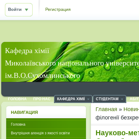
Войти
Регистрация
Кафедра хімії
Миколаївського національного університ
ім.В.О.Сухомлинського
ГОЛОВНА
ПРО НАС
КАФЕДРА ХІМІЇ
СТУДЕНТАМ
АБІТ
Главная
»
Новин
НАВИГАЦИЯ
філогенії безхр
Головна
Науково-м
Внутрішня агенція з якості освіти