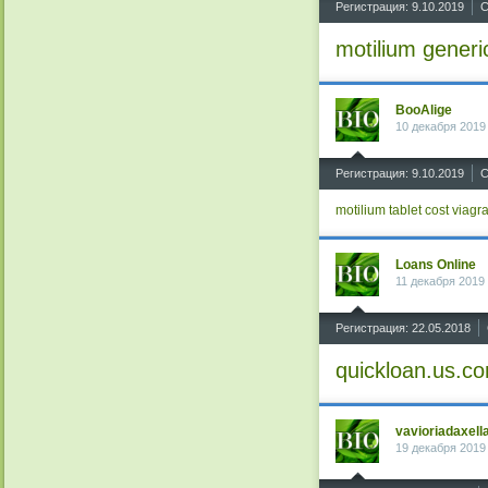
Регистрация: 9.10.2019
С
motilium generi
BooAlige
10 декабря 2019
^
Регистрация: 9.10.2019
С
motilium tablet cost
viagr
Loans Online
11 декабря 2019
^
Регистрация: 22.05.2018
quickloan.us.c
vavioriadaxell
19 декабря 2019
^