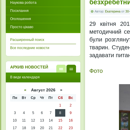
безхребетн
Наукова робота
Посилання
Автор:
Екатерина
от
30-
Оголошення
29 квітня 201
Просто цікаво
методичний се
були розгляну
Расширенный поиск
тварин. Студен
Все последние новости
задавати питан
АРХИВ НОВОСТЕЙ
Фото
В
В
В виде календаря
виде
виде
списк
кален
а
даря
«
Август 2026 »
Пн
Вт
Ср
Чт
Пт
Сб
Вс
1
2
3
4
5
6
7
8
9
10
11
12
13
14
15
16
17
18
19
20
21
22
23