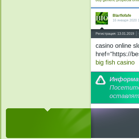
buy generic propecia onl
Blarflofafe
16 января 2020 
^
Регистрация: 13.01.2019
casino online s
href="https://b
big fish casino
Информа
Посетит
оставлят