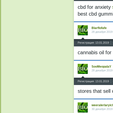
cbd for anxiety
best cbd gumm
Blarflofafe
28 декабря 2019
^
Регистрация: 13.01.2019
cannabis oil for
SooMeopalaY
28 декабря 2019
^
Регистрация: 13.01.2019
stores that sell
weeralerlaryic
30 декабря 2019