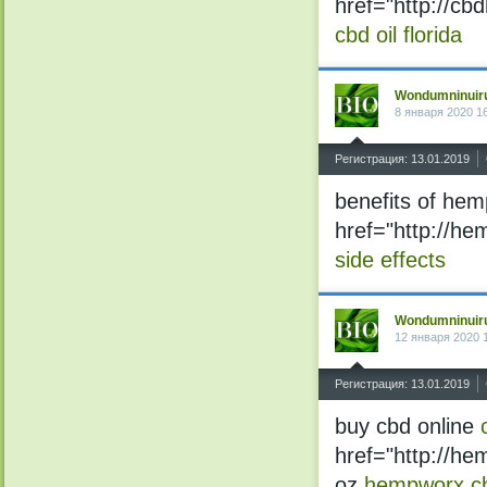
href="http://c
cbd oil florida
Wondumninuir
8 января 2020 1
^
Регистрация: 13.01.2019
benefits of hem
href="http://he
side effects
Wondumninuir
12 января 2020 
^
Регистрация: 13.01.2019
buy cbd online
href="http://he
oz
hempworx cb