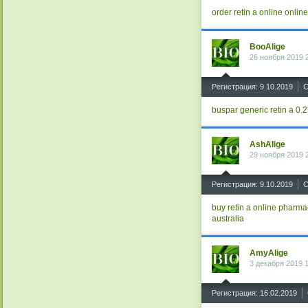
order retin a online
online
BooAlige
26 ноября 2019 
^
Регистрация: 9.10.2019
С
buspar generic
retin a 0.
AshAlige
29 ноября 2019 
^
Регистрация: 9.10.2019
С
buy retin a online pharma
australia
AmyAlige
3 декабря 2019 
^
Регистрация: 16.02.2019