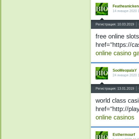
Featheanicken
14 января 2020 
^
Регистрация: 10.03.2019
free online slot
href="https://c
online casino g
SooMeopalaY
24 января 2020 
^
Регистрация: 13.01.2019
world class cas
href="http://pl
online casinos
Esthermourf