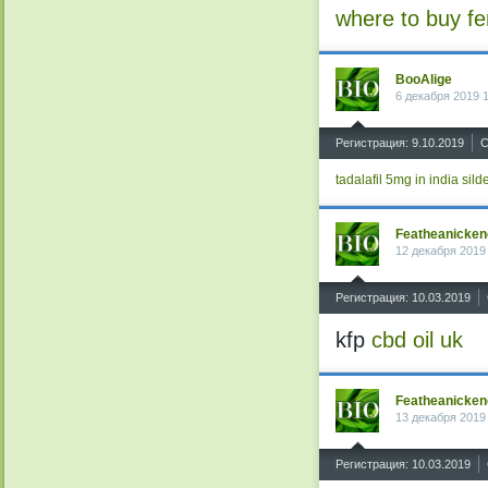
where to buy fe
BooAlige
6 декабря 2019 
^
Регистрация: 9.10.2019
С
tadalafil 5mg in india
sild
Featheanicken
12 декабря 2019
^
Регистрация: 10.03.2019
kfp
cbd oil uk
Featheanicken
13 декабря 2019
^
Регистрация: 10.03.2019