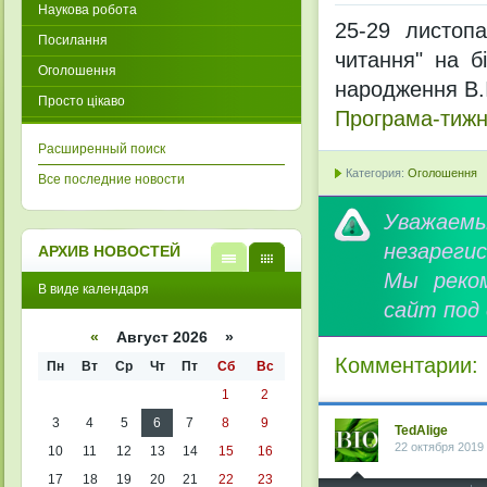
Наукова робота
25-29 листопа
Посилання
читання" на б
Оголошення
народження В.
Просто цікаво
Програма-тижн
Расширенный поиск
Категория:
Оголошення
Все последние новости
Уважае
незареги
АРХИВ НОВОСТЕЙ
Мы реко
В
В
В виде календаря
виде
виде
сайт под
списк
кален
а
даря
«
Август 2026 »
Комментарии:
Пн
Вт
Ср
Чт
Пт
Сб
Вс
1
2
3
4
5
6
7
8
9
TedAlige
22 октября 2019
10
11
12
13
14
15
16
17
18
19
20
21
22
23
^