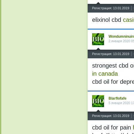
^
Регистрация: 13.01.2019
elixinol cbd
cas
Wondumninuir
2 января 2020 0
^
Регистрация: 13.01.2019
strongest cbd 
in canada
cbd oil for dep
Blarflofafe
5 января 2020 1
^
Регистрация: 13.01.2019
cbd oil for pain