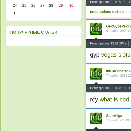
Регистрация: 9.10.2019
С
24
25
26
27
28
29
30
prednisolone sodium pho
31
GexGypeVexc
6 ноября 2019 2
ПОПУЛЯРНЫЕ СТАТЬИ
^
Регистрация: 13.01.2019
gyp
vegas slots
InfulaFenarres
7 ноября 2019 2
^
Регистрация: 6.10.2019
С
rcy
what is cbd 
SamAlige
12 ноября 2019 
^