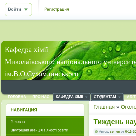
Войти
Регистрация
Кафедра хімії
Миколаївського національного університ
ім.В.О.Сухомлинського
ГОЛОВНА
ПРО НАС
КАФЕДРА ХІМІЇ
СТУДЕНТАМ
АБІТ
Главная
»
Огол
НАВИГАЦИЯ
Тиждень на
Головна
Внутрішня агенція з якості освіти
Автор:
semen
от
6-11-20