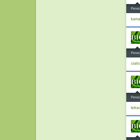
^
Регис
kamag
^
Регис
ciali
^
Регис
tetra
^