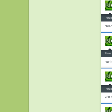
^
Регис
cbd o
^
Регис
ivqh
^
Регис
200 f