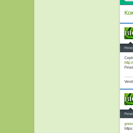
Ко
^
Регис
Cepha
http:
Finas
-------
Vend
^
Регис
green
https