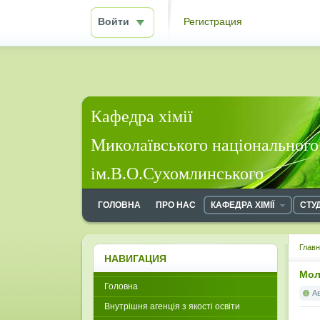
Войти
Регистрация
Кафедра хімії
Миколаївського національного
ім.В.О.Сухомлинського
ГОЛОВНА
ПРО НАС
КАФЕДРА ХІМІЇ
СТУ
Глав
НАВИГАЦИЯ
Мол
Головна
А
Внутрішня агенція з якості освіти