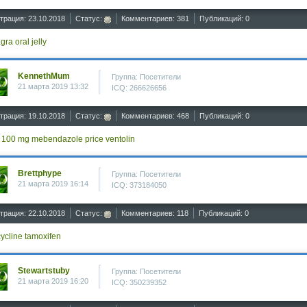
трация: 23.10.2018
Статус:
Комментариев: 381
Публикаций: 0
ra oral jelly
KennethMum
Группа: Посетители
21 марта 2019 13:32
ICQ: 266626656
трация: 19.10.2018
Статус:
Комментариев: 468
Публикаций: 0
s 100 mg
mebendazole price
ventolin
Brettphype
Группа: Посетители
21 марта 2019 16:14
ICQ: 373184050
трация: 22.10.2018
Статус:
Комментариев: 118
Публикаций: 0
cycline
tamoxifen
Stewartstuby
Группа: Посетители
21 марта 2019 16:20
ICQ: 350239352