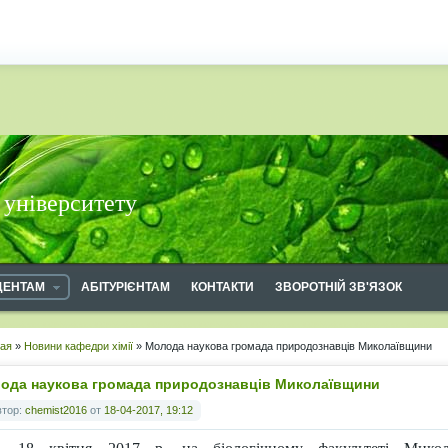
 університету
ДЕНТАМ
АБІТУРІЄНТАМ
КОНТАКТИ
ЗВОРОТНІЙ ЗВ'ЯЗОК
ная
»
Новини кафедри хімії
» Молода наукова громада природознавців Миколаївщини
ода наукова громада природознавців Миколаївщини
втор:
chemist2016
от
18-04-2017, 19:12