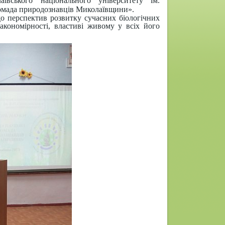
ївського національного університету ім.
омада природознавців Миколаївщини».
о перспектив розвитку сучасних біологічних
акономірності, властиві живому у всіх його