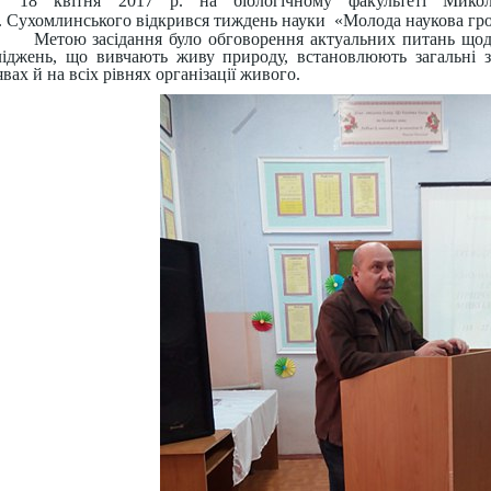
18 квітня 2017 р. на біологічному факультеті Микола
. Сухомлинського відкрився тиждень науки «Молода наукова гр
Метою засідання було обговорення актуальних питань щод
ліджень, що вивчають живу природу, встановлюють загальні з
вах й на всіх рівнях організації живого.