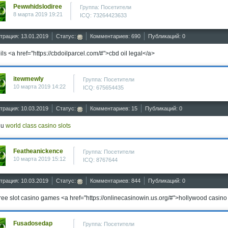
PewwhidsIodiree
Группа: Посетители
8 марта 2019 19:21
ICQ: 73264423633
трация: 13.01.2019
Статус:
Комментариев: 690
Публикаций: 0
ils <a href="https://cbdoilparcel.com/#">cbd oil legal</a>
itewmewly
Группа: Посетители
10 марта 2019 14:22
ICQ: 675654435
трация: 10.03.2019
Статус:
Комментариев: 15
Публикаций: 0
hu
world class casino slots
Featheanickence
Группа: Посетители
10 марта 2019 15:12
ICQ: 8767644
трация: 10.03.2019
Статус:
Комментариев: 844
Публикаций: 0
ree slot casino games <a href="https://onlinecasinowin.us.org/#">hollywood casino
Fusadosedap
Группа: Посетители