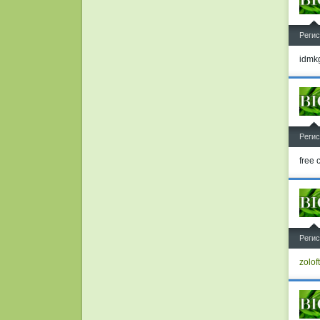
^
Регис
idmk
^
Регис
free 
^
Регис
zolof