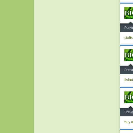
^
Регис
ciali
^
Регис
lisino
^
Регис
buy a