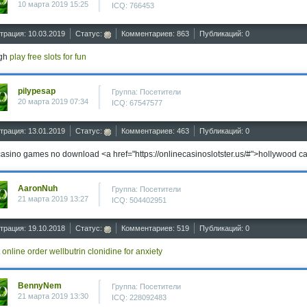
10 марта 2019 15:25
ICQ: 766453
трация: 10.03.2019
Статус:
Комментариев: 863
Публикаций: 0
gh
play free slots for fun
pilypesap
Группа: Посетители
20 марта 2019 07:34
ICQ: 67547577
трация: 13.01.2019
Статус:
Комментариев: 463
Публикаций: 0
casino games no download <a href="https://onlinecasinoslotster.us/#">hollywood cas
AaronNuh
Группа: Посетители
21 марта 2019 13:27
ICQ: 504402951
трация: 19.10.2018
Статус:
Комментариев: 519
Публикаций: 0
t online order
wellbutrin
clonidine for anxiety
BennyNem
Группа: Посетители
21 марта 2019 13:30
ICQ: 228092483