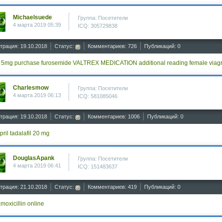
Michaelsuede
Группа: Посетители
4 марта 2019 05:39
ICQ: 305729838
трация: 19.10.2018
Статус:
Комментариев: 726
Публикаций: 0
s 5mg
purchase furosemide
VALTREX MEDICATION
additional reading
female viag
Charlesmow
Группа: Посетители
4 марта 2019 06:13
ICQ: 581085046
трация: 19.10.2018
Статус:
Комментариев: 1006
Публикаций: 0
pril
tadalafil 20 mg
DouglasApank
Группа: Посетители
4 марта 2019 06:41
ICQ: 151483637
трация: 21.10.2018
Статус:
Комментариев: 419
Публикаций: 0
moxicillin online