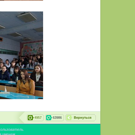
4957
63986
Вернуться
пользователь.
м именем.