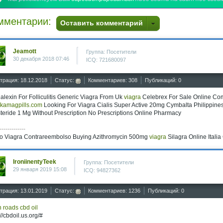
мментарии:
Оставить комментарий
Jeamott
Группа: Посетители
30 декабря 2018 07:46
ICQ: 721680097
трация: 18.12.2018
Статус:
Комментариев: 308
Публикаций: 0
lexin For Folliculitis Generic Viagra From Uk
viagra
Celebrex For Sale Online Comp
//kamagpills.com
Looking For Viagra Cialis Super Active 20mg Cymbalta Philippi
teride 1 Mg Without Prescription No Prescriptions Online Pharmacy
-------------
o Viagra Contrareembolso Buying Azithromycin 500mg
viagra
Silagra Online Italia
IroniinentyTeek
Группа: Посетители
29 января 2019 15:08
ICQ: 94827362
трация: 13.01.2019
Статус:
Комментариев: 1236
Публикаций: 0
 roads cbd oil
://cbdoil.us.org/#