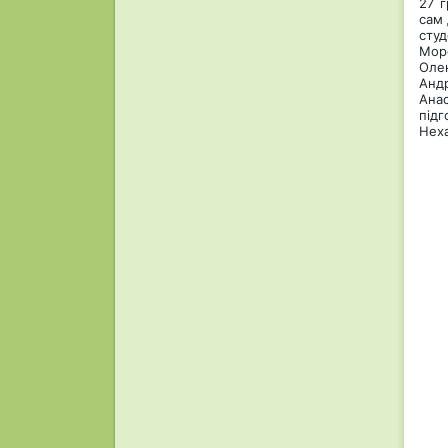
27 г
сам 
студ
Мор
Олек
Андр
Анас
підг
Неха