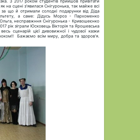
зка. З
2017 роком студентів прийшов привітати
як на сцені з'явилася Снігуронька, так майже всі
, за що й отримали солодкі подарунки від Діда
ультету, а саме: Дідусь Мороз - Пархоменко
о Ольга, несправжння Снігуронька - Кривошеєнко
2017 рік зіграли Юсковець Вікторія та Ярошевська
весь сценарій цієї дивовижної і чудової казки
роком!!
Бажаємо всім миру, добра та здоров'я.