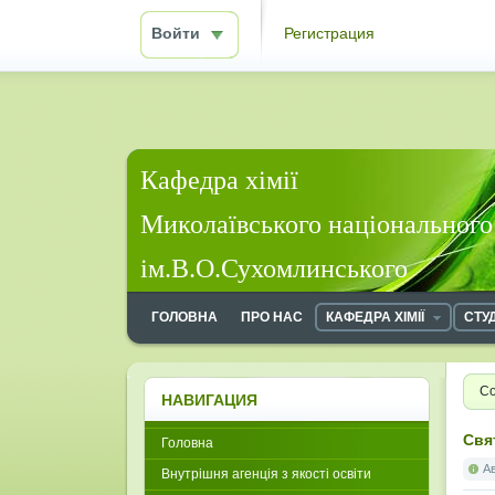
Войти
Регистрация
Кафедра хімії
Миколаївського національного
ім.В.О.Сухомлинського
ГОЛОВНА
ПРО НАС
КАФЕДРА ХІМІЇ
СТУ
Со
НАВИГАЦИЯ
Свя
Головна
А
Внутрішня агенція з якості освіти