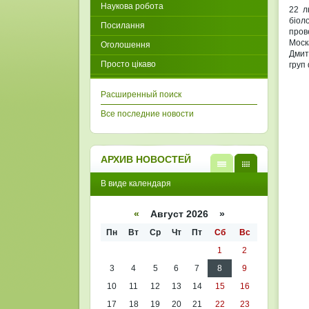
Наукова робота
22 л
біол
Посилання
пров
Моск
Оголошення
Дмит
Просто цікаво
груп
Расширенный поиск
Все последние новости
АРХИВ НОВОСТЕЙ
В
В
В виде календаря
виде
виде
списк
кален
а
даря
«
Август 2026 »
Пн
Вт
Ср
Чт
Пт
Сб
Вс
1
2
3
4
5
6
7
8
9
10
11
12
13
14
15
16
17
18
19
20
21
22
23