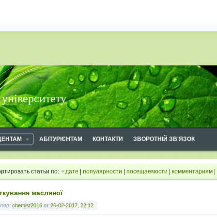
 університету
ДЕНТАМ
АБІТУРІЄНТАМ
КОНТАКТИ
ЗВОРОТНІЙ ЗВ'ЯЗОК
ртировать статьи по:
дате
|
популярности
|
посещаемости
|
комментариям
|
ткування масляної
втор:
chemist2016
от
26-02-2017, 22:12