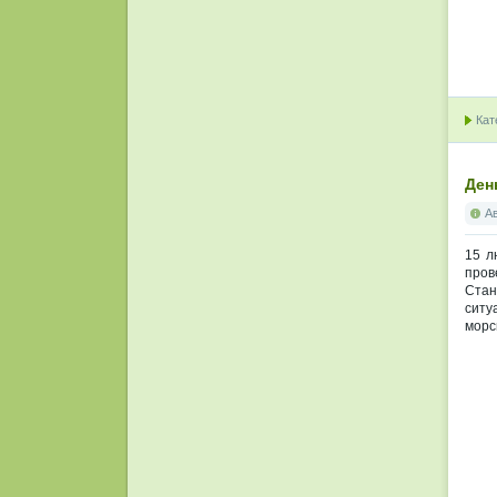
Кат
Ден
А
15 л
пров
Стан
ситу
морс