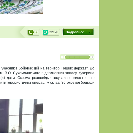
36
22120
Подробнее
 учасників бойових дій на території інших держав". До
м. В.О. Сухомлинського підполковник запасу Кучерина
ієї дати. Окрема розповідь стосувалася висвітленню
 антитерористичній операції у складі 36 окремої бригади