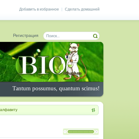
Добавить в избранное
Сделать домашней
|
Регистрация
Tantum possumus, quantum scimus!
алфавиту