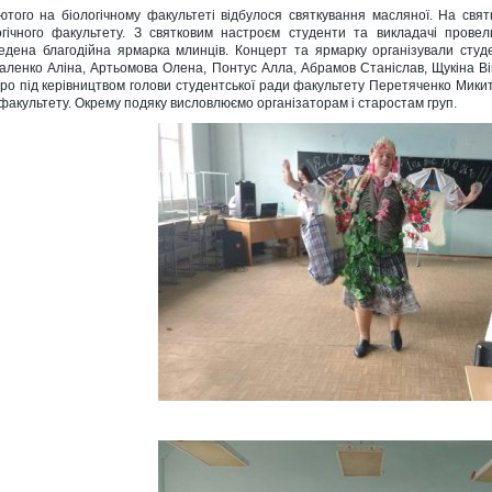
ютого на біологічному факультеті відбулося святкування масляної. На свя
огічного факультету. З святковим настроєм студенти та викладачі пров
едена благодійна ярмарка млинців. Концерт та ярмарку організували студе
аленко Аліна, Артьомова Олена, Понтус Алла, Абрамов Станіслав, Щукіна Вік
ро під керівництвом голови студентської ради факультету Перетяченко Микити
 факультету. Окрему подяку висловлюємо організаторам і старостам груп.