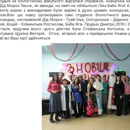
рудня на біологічному факультеті відбулася справжня, новорічна ка
Дід Мороз.Також, як завжди, на святі не обійшлося і без Баби Яги! А 
енти разом з викладачами були задіяні в дуже цікавих конкурсах
оза.Всю цю казку організували самі студенти біологічного фак
сандир, несправжній Дід Мороз - Гузій Ілья, Снігуронька - Діденк
ій, Кощій - Кліментьєв Ростислав, Баба Яга- Пруднік Дмитро,2016 і 
тасія, ведучим всьго цього дійства була Стефанська Антоніна, а 
отувала Щукіна Вікторія. Отож, вітаємо всіх з прийдешнім Новим 
й всі Ваші мрії здійсняться.