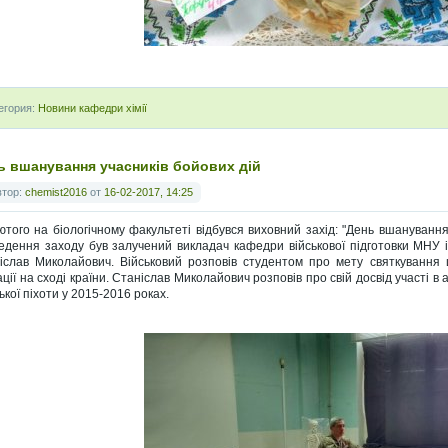
егория:
Новини кафедри хімії
ь вшанування учасників бойових дій
втор:
chemist2016
от
16-02-2017, 14:25
ютого на біологічному факультеті відбувся виховний захід: "День вшанування
едення заходу був залучений викладач кафедри військової підготовки МНУ і
іслав Миколайович. Військовий розповів студентом про мету святкування ц
ації на сході країни. Станіслав Миколайович розповів про свій досвід участі в
ької піхоти у 2015-2016 роках.