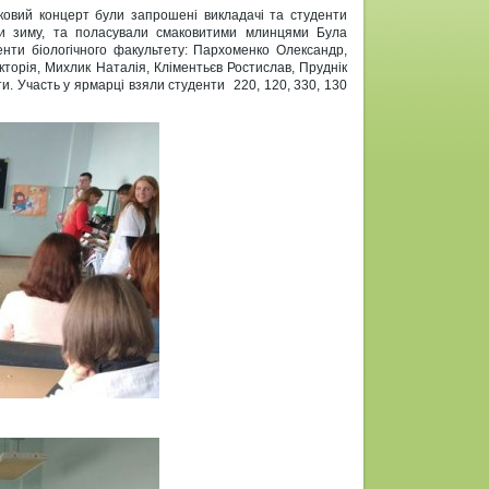
тковий концерт були запрошені викладачі та студенти
ели зиму, та поласували смаковитими млинцями Була
нти біологічного факультету: Пархоменко Олександр,
торія, Михлик Наталія, Кліментьєв Ростислав, Пруднік
. Участь у ярмарці взяли студенти 220, 120, 330, 130