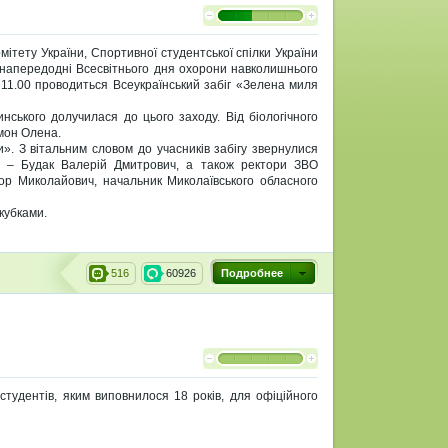
омітету України, Спортивної студентської спілки України
и напередодні Всесвітнього дня охорони навколишнього
 11.00 проводиться Всеукраїнський забіг «Зелена миля
нського долучилася до цього заходу. Від біологічного
мон Олена.
и». З вітальним словом до учасників забігу звернулися
го – Будак Валерій Дмитрович, а також ректори ЗВО
тор Миколайович, начальник Миколаївського обласного
кубками.
516
60926
Подробнее
тудентів, яким виповнилося 18 років, для офіційного