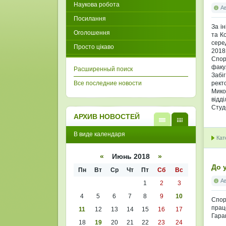
Наукова робота
А
Посилання
За і
Оголошення
та К
сере
Просто цікаво
2018
Спор
факу
Расширенный поиск
Забі
Все последние новости
рект
Мико
відд
Студ
АРХИВ НОВОСТЕЙ
В
В
В виде календаря
виде
виде
Кат
списк
кален
а
даря
«
Июнь 2018
»
До у
Пн
Вт
Ср
Чт
Пт
Сб
Вс
А
1
2
3
4
5
6
7
8
9
10
Спор
прац
11
12
13
14
15
16
17
Гара
18
19
20
21
22
23
24