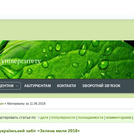
 університету
ДЕНТАМ
АБІТУРІЄНТАМ
КОНТАКТИ
ЗВОРОТНІЙ ЗВ'ЯЗОК
ная
» Материалы за 11.06.2018
ртировать статьи по:
дате
|
популярности
|
посещаемости
|
комментариям
|
український забіг «Зелена миля 2018»