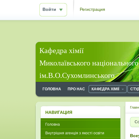
Войти
Регистрация
Кафедра хімії
Миколаївського національного
ім.В.О.Сухомлинського
ГОЛОВНА
ПРО НАС
КАФЕДРА ХІМІЇ
СТУ
Глав
НАВИГАЦИЯ
Со
Головна
Внутрішня агенція з якості освіти
Все