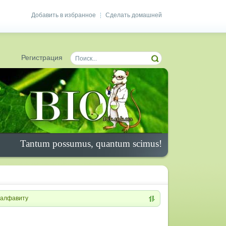
Добавить в избранное
Сделать домашней
|
Регистрация
Tantum possumus, quantum scimus!
алфавиту