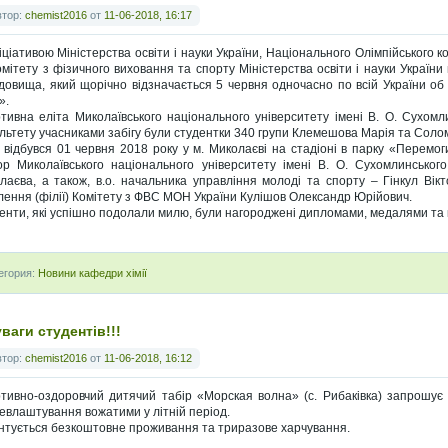
втор:
chemist2016
от
11-06-2018, 16:17
ніціативою Міністерства освіти і науки України, Національного Олімпійського к
омітету з фізичного виховання та спорту Міністерства освіти і науки Україн
довища, який щорічно відзначається 5 червня одночасно по всій України об
».
тивна еліта Миколаївського національного університету імені В. О. Сухомли
льтету учасниками забігу були студентки 340 групи Клемешова Марія та Соло
г відбувся 01 червня 2018 року у м. Миколаєві на стадіоні в парку «Перемог
ор Миколаївського національного університету імені В. О. Сухомлинсько
лаєва, а також, в.о. начальника управління молоді та спорту – Гінкул Вік
ілення (філії) Комітету з ФВС МОН України Кулішов Олександр Юрійович.
енти, які успішно подолали милю, були нагороджені дипломами, медалями та 
егория:
Новини кафедри хімії
ваги студентів!!!
втор:
chemist2016
от
11-06-2018, 16:12
тивно-оздоровчий дитячий табір «Морская волна» (с. Рибаківка) запрошує с
евлаштування вожатими у літній період.
нтується безкоштовне проживання та триразове харчування.