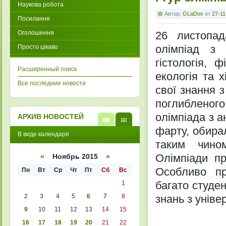
Наукова робота
Автор:
GLaDos
от
27-11
Посилання
Оголошення
26 листопад
олімпіад з 
Просто цікаво
гістологія, 
Расширенный поиск
екологія та х
Все последние новости
свої знання з
поглибленого
олімпіада з а
АРХИВ НОВОСТЕЙ
фарту, обирал
В
В
В виде календаря
виде
виде
таким чино
списк
кален
а
даря
Олімпіади пр
«
Ноябрь 2015
»
Особливо пр
Пн
Вт
Ср
Чт
Пт
Сб
Вс
багато студе
1
2
3
4
5
6
7
8
знань з унів
9
10
11
12
13
14
15
16
17
18
19
20
21
22