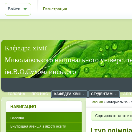
Войти
Регистрация
Кафедра хімії
Миколаївського національного університ
ім.В.О.Сухомлинського
ГОЛОВНА
ПРО НАС
КАФЕДРА ХІМІЇ
СТУДЕНТАМ
АБІТ
Главная
» Материалы за 27
НАВИГАЦИЯ
Сортировать статьи 
Головна
Внутрішня агенція з якості освіти
І тур олімпі