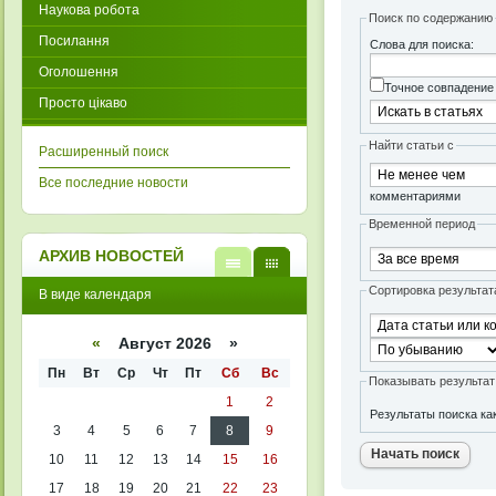
Наукова робота
Поиск по содержанию
Посилання
Слова для поиска:
Оголошення
Точное совпадение
Просто цікаво
Найти статьи с
Расширенный поиск
Все последние новости
комментариями
Временной период
АРХИВ НОВОСТЕЙ
В
В
Сортировка результат
В виде календаря
виде
виде
списк
кален
а
даря
«
Август 2026 »
Пн
Вт
Ср
Чт
Пт
Сб
Вс
Показывать результат
1
2
Результаты поиска к
3
4
5
6
7
8
9
10
11
12
13
14
15
16
17
18
19
20
21
22
23