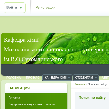
Войти
Регистрация
Кафедра хімії
Миколаївського національного університ
ім.В.О.Сухомлинського
ГОЛОВНА
ПРО НАС
КАФЕДРА ХІМІЇ
СТУДЕНТАМ
АБІТ
Главная
» Поиск по сайту
НАВИГАЦИЯ
Поиск по сайту
Головна
Внутрішня агенція з якості освіти