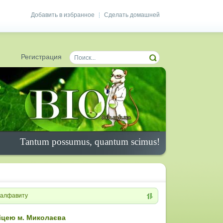
Добавить в избранное
Сделать домашней
|
Регистрация
Tantum possumus, quantum scimus!
алфавиту
іцею м. Миколаєва