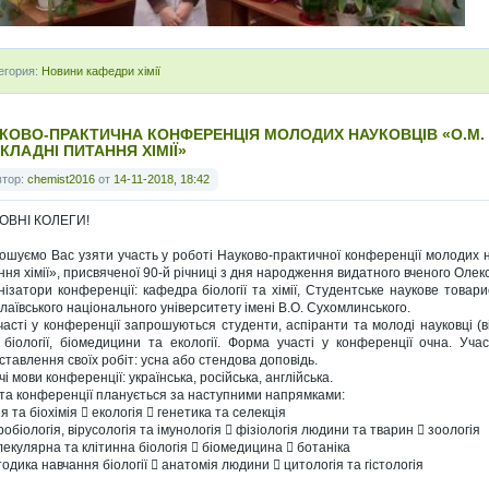
егория:
Новини кафедри хімії
КОВО-ПРАКТИЧНА КОНФЕРЕНЦІЯ МОЛОДИХ НАУКОВЦІВ «О.М.
КЛАДНІ ПИТАННЯ ХІМІЇ»
втор:
chemist2016
от
14-11-2018, 18:42
ОВНІ КОЛЕГИ!
ошуємо Вас узяти участь у роботі Науково-практичної конференції молодих 
ння хімії», присвяченої 90-й річниці з дня народження видатного вченого Ол
нізатори конференції: кафедра біології та хімії, Студентське наукове товари
лаївського національного університету імені В.О. Сухомлинського.
часті у конференції запрошуються студенти, аспіранти та молоді науковці (ві
ї, біології, біомедицини та екології. Форма участі у конференції очна. 
ставлення своїх робіт: усна або стендова доповідь.
і мови конференції: українська, російська, англійська.
та конференції планується за наступними напрямками:
ія та біохімія  екологія  генетика та селекція
робіологія, вірусологія та імунологія  фізіологія людини та тварин  зоологія
лекулярна та клітинна біологія  біомедицина  ботаніка
одика навчання біології  анатомія людини  цитологія та гістологія