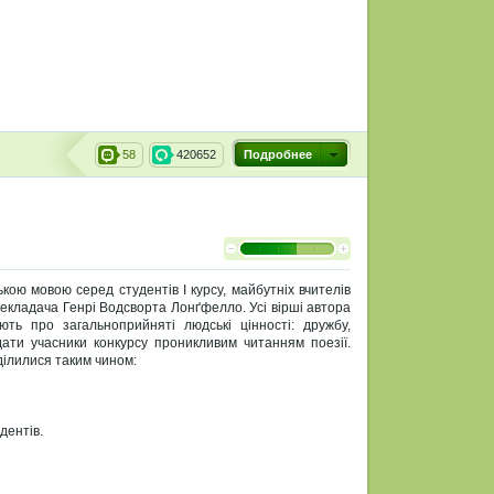
58
420652
Подробнее
ькою мовою серед студентів І курсу, майбутніх вчителів
ерекладача Генрі Водсворта Лонґфелло. Усі вірші автора
ють про загальноприйняті людські цінності: дружбу,
дати учасники конкурсу проникливим читанням поезії.
ділилися таким чином:
дентів.