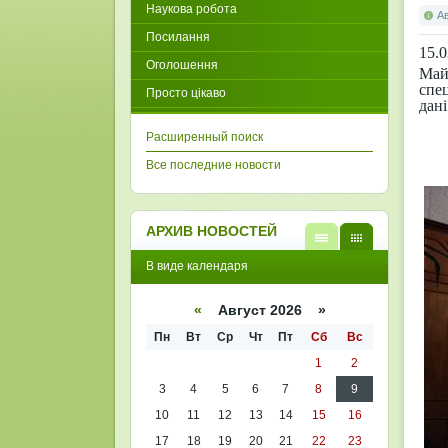
Наукова робота
А
Посилання
15.
Оголошення
Май
спец
Просто цікаво
дані
Расширенный поиск
Все последние новости
АРХИВ НОВОСТЕЙ
В
В
В виде календаря
виде
виде
списк
кален
а
даря
«
Август 2026 »
Пн
Вт
Ср
Чт
Пт
Сб
Вс
1
2
3
4
5
6
7
8
9
10
11
12
13
14
15
16
17
18
19
20
21
22
23