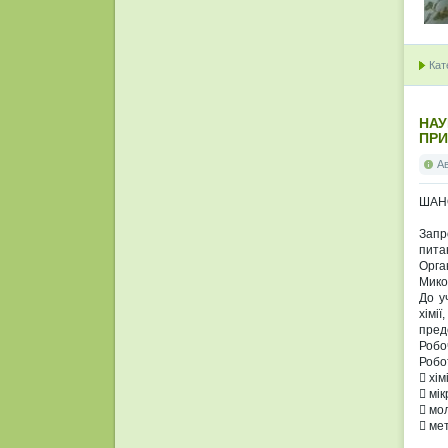
Кат
НАУ
ПРИ
А
ШАН
Запр
пита
Орга
Мико
До у
хімі
пред
Робоч
Робо
 хім
 мік
 мо
 мет