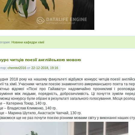
егория:
Новини кафедри хімії
курс читців поезії англійською мовою
втор:
chemist2016
от
22-12-2018, 19:16
рудня 2018 року на нашому факультеті відбувся конкурс читців поезії англійс
огії та хімії. Учасники читали поезію знаменитого американського поета та п
вітньо відомої «Пісні про Гайавату» надзвичайно проникливі і розповіда
зуміння між людьми, порядність, доброзичливість. Ці почуття зуміли пере
можці конкурсу були обрані в результаті загального голосування. Місця розпо
це – Катерина Токар, 140 гр.
сце – Владислав Клименко, 140 гр.
ісце – Марина Шутило, Анастасія Чапчай, 130 гр.
іваємося ще не раз почути поезію різними мовами світу у виконанні наших сту