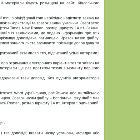
Її матеріали будуть розміщені на сайті біологічного
ії mnu.biofak@gmail.com необхідно надіслати заявку на
вок використовуйте зразок заявки учасника. Звертаємо
фтом Times New Roman, розмір шрифту 14 пт. Заявки,
 Файл із заявкою/ами, де подано інформацію про всіх
 прізвищу доповідача латиницею. Зразок назви файлу:
 електронного листа зазначити прізвище доповідача та
рукований екземпляр тез, підписаний усіма авторами і
про отримання електронних варіантів тез та заявок на
 матеріали ще раз протягом тижня з моменту першого
здруковані тези доповіді без підписів автора/авторів
crosoft Word українською, російською або англійською
ницею. Зразок назви файлу – bondareva_tezy. Файл має
s New Roman, розмір шрифту 14 пт, інтервал одинарний,
рі)
) тез доповіді; вказати назву установи, кафедру або