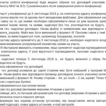
очатку роботи конференції буде видано збірник тез доповідей учасників. 
льтету МНУ ім. В.О. Сухомлинського після завершення роботи конференції.
участі у конференції до 5 листопада 2018 р. на електронну адресу конференц
тронну версію тез (в одному листі вкладеними файлами). Для оформлення зая
 увагу на те, що заявки необхідно оформлювати лише за цим зразком, шри
млені іншим чином, та заявки, надіслані без тез, розглядатися не будуть.
рів тез, надсилає доповідач. Назва файлу із заявкою/ами має відповідати
areva_zayavka. Файл має бути виконаний у форматі rtf. Просимо також у темі
ямок, за яким подаються тези, наприклад: Бондарєва, зоологія.
оштову адресу оргкомітету до 5 листопада 2018 р. необхідно надіслати: розд
овим керівником; розрукований екземпляр заявки на участь.
А! Матеріали вважають отриманими, якщо оргкомітет надіслав підтвердження 
 електронну адресу. У разі відсутності підтвердження, просимо надіслати
илання.
, надіслані пізніше 5 листопада 2018 р., не будуть включені у збірку. Ро
лядатися не будуть.
ила оформлення тез доповідей
т тез доповіді розміром до однієї сторінки має бути набраний у програмі Mi
ю. Назва файлу має відповідати прізвищу доповідача (очного учасника) лати
 виконаний у форматі rtf. Розмір сторінки – А4, усі поля – 2 см, шрифт Time
оли з гарнітури Symbol.
 оформлюються наступним чином:
азва тез доповіді (великими жирними літерами у центрі)
ізвище, ім’я, по батькові автора/авторів тез доповіді (жирними літерами у цент
лектронна пошта першого автора
нформація про наукову установу (установи), яку представляє автор (автори
вий підрозділ, повну адресу установи, e-mail автора/ів.