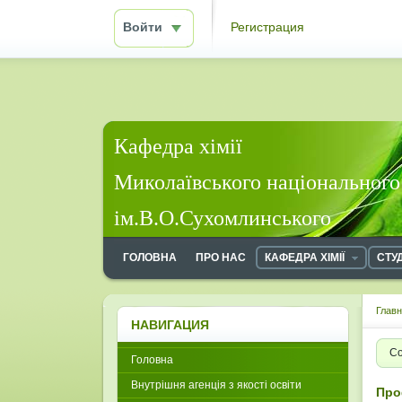
Войти
Регистрация
Кафедра хімії
Миколаївського національного
ім.В.О.Сухомлинського
ГОЛОВНА
ПРО НАС
КАФЕДРА ХІМІЇ
СТУ
Глав
НАВИГАЦИЯ
Со
Головна
Внутрішня агенція з якості освіти
Про