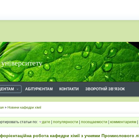
 університету
ДЕНТАМ
АБІТУРІЄНТАМ
КОНТАКТИ
ЗВОРОТНІЙ ЗВ'ЯЗОК
ная
»
Новини кафедри хімії
ртировать статьи по:
дате
|
популярности
|
посещаемости
|
комментариям
|
форієнтаційна робота кафедри хімії з учнями Промислового л