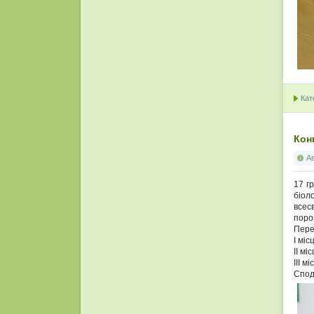
Кат
Кон
А
17 г
біол
всес
поро
Пере
І міс
ІІ мі
ІІІ м
Спод