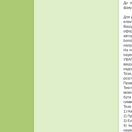
До п
факу
Для 
елек
Вашу
офор
авто
bond
напр
На п
наук
УВАГ
вашу
надс
Тези
розг
Прав
Текс
мово
бути
симв
Тези
1) Н
2) Пр
3) Е
4) І
науко