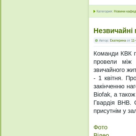
Категория:
Новини кафедр
Незвичайні 
Автор:
Екатерина
от
11-
Команди КВК пе
провели між 
звичайного жит
- 1 квітня. Пр
закінченню на
Biofak, а тако
Гвардія ВНВ. 
присутнім у за
Фото
Відео