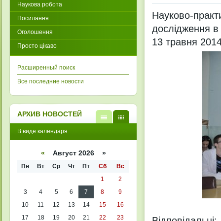
Наукова робота
Науково-пра
Посилання
дослідження в 
Оголошення
13 травня 2014
Просто цікаво
Расширенный поиск
Все последние новости
АРХИВ НОВОСТЕЙ
В
В
В виде календаря
виде
виде
списк
кален
а
даря
«
Август 2026 »
Пн
Вт
Ср
Чт
Пт
Сб
Вс
1
2
3
4
5
6
7
8
9
10
11
12
13
14
15
16
17
18
19
20
21
22
23
Відповідальні: