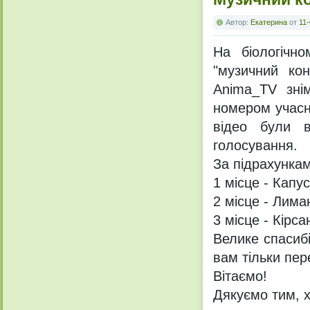
Автор:
Екатерина
от
11-
На біологічн
"музичний кон
Anima_TV знім
номером учасни
відео були в
голосування.
За підрахунка
1 місце - Капу
2 місце - Лима
3 місце - Кірс
Велике спасиб
вам тільки пер
Вітаємо!
Дякуємо тим, х