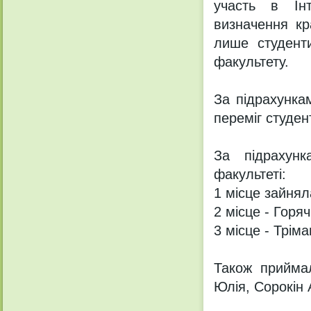
участь в Інт
визначення кр
лише студенти
факультету.
За підрахунка
переміг студен
За підрахун
факультеті:
1 місце зайнял
2 місце - Горяч
3 місце - Трім
Також приймал
Юлія, Сорокін 