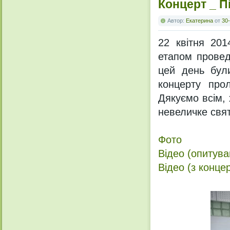
Концерт _ П
Автор:
Екатерина
от
30-
22 квітня 201
етапом провед
цей день були
концерту прол
Дякуємо всім,
невеличке свят
Фото
Відео (опитува
Відео (з конце