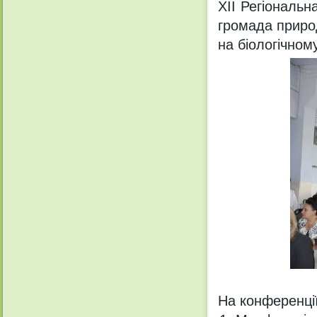
ХІІ Регіональ
громада приро
на біологічном
На конференції