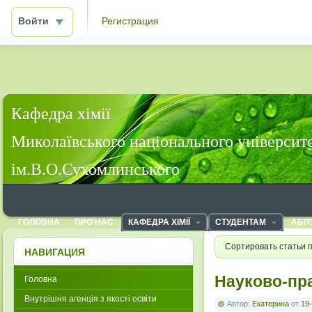
Войти
Регистрация
Кафедра хімії
Миколаївського національного університ
ім.В.О.Сухомлинського
ГОЛОВНА
ПРО НАС
КАФЕДРА ХІМІЇ
СТУДЕНТАМ
АБІТ
Сортировать статьи 
НАВИГАЦИЯ
Науково-пр
Головна
Внутрішня агенція з якості освіти
Автор:
Екатерина
от
19-