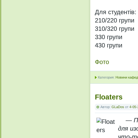
Для студентів:
210/220 групи
310/320 групи
330 групи
430 групи
Фото
Категория:
Новини кафедр
Floaters
Автор:
GLaDos
от
4-05-
— П
для из
что-то