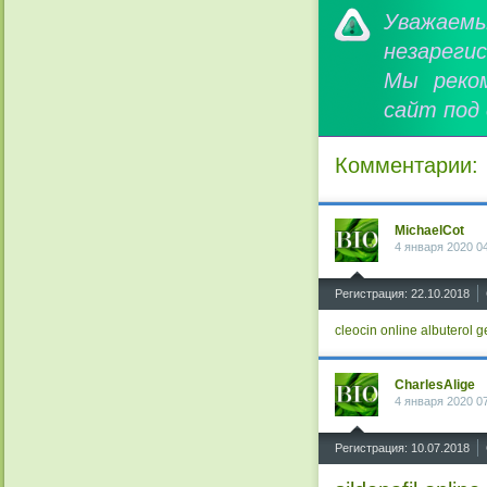
Уважае
незареги
Мы реко
сайт под
Комментарии:
MichaelCot
4 января 2020 0
^
Регистрация: 22.10.2018
cleocin online
albuterol g
CharlesAlige
4 января 2020 0
^
Регистрация: 10.07.2018