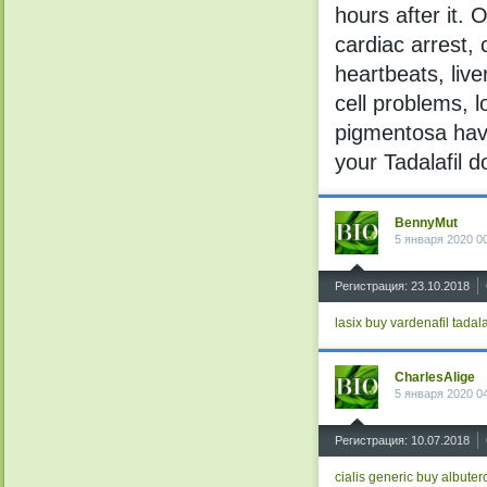
hours after it.
cardiac arrest, 
heartbeats, liv
cell problems, l
pigmentosa hav
your Tadalafil d
BennyMut
5 января 2020 0
^
Регистрация: 23.10.2018
lasix
buy vardenafil
tadala
CharlesAlige
5 января 2020 0
^
Регистрация: 10.07.2018
cialis generic
buy albutero