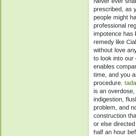
Never ever share
prescribed, as 
people might ha
professional reg
impotence has b
remedy like Cial
without love any
to look into ou
enables compari
time, and you ar
procedure.
tada
is an overdose, 
indigestion, flu
problem, and no
construction tha
or else directe
half an hour bef