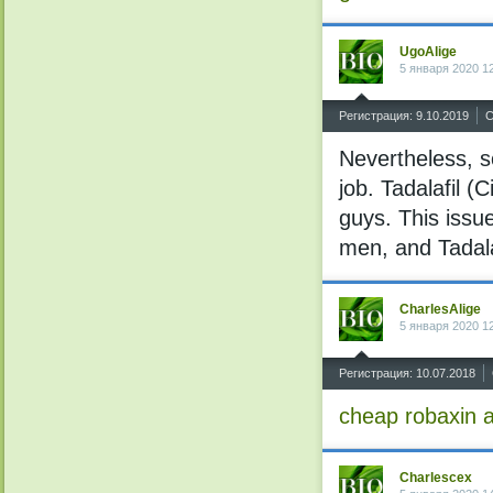
UgoAlige
5 января 2020 1
^
Регистрация: 9.10.2019
С
Nevertheless, 
job. Tadalafil (
guys. This issue
men, and Tadalaf
CharlesAlige
5 января 2020 1
^
Регистрация: 10.07.2018
cheap robaxin
a
Charlescex