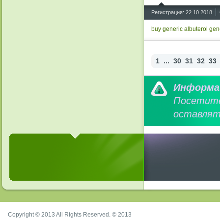
^
Регистрация: 22.10.2018
buy generic albuterol
gene
1
...
30
31
32
33
Информа
Посетит
оставлят
Copyright © 2013 All Rights Reserved. © 2013