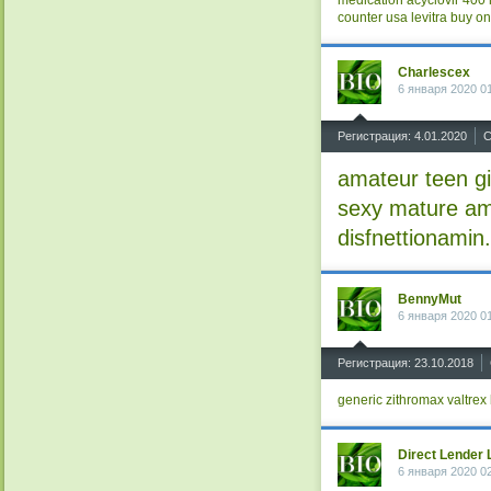
medication acyclovir 400
counter usa
levitra buy on
Charlescex
6 января 2020 0
^
Регистрация: 4.01.2020
С
amateur teen gi
sexy mature ama
disfnettionamin
BennyMut
6 января 2020 0
^
Регистрация: 23.10.2018
generic zithromax
valtrex
Direct Lender
6 января 2020 0