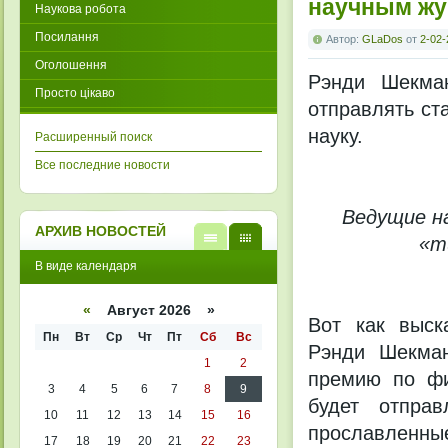
научным ж
Наукова робота
Посилання
Автор:
GLaDos
от
2-02-
Оголошення
Рэнди Шекман
Просто цікаво
отправлять ста
науку.
Расширенный поиск
Все последние новости
Ведущие н
АРХИВ НОВОСТЕЙ
«т
В
В
В виде календаря
виде
виде
списк
кален
а
даря
«
Август 2026 »
Вот как выск
Пн
Вт
Ср
Чт
Пт
Сб
Вс
Рэнди Шекман
1
2
премию по фи
3
4
5
6
7
8
9
будет отправ
10
11
12
13
14
15
16
прославленные
17
18
19
20
21
22
23