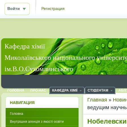
Войти
Регистрация
Кафедра хімії
Миколаївського національного університ
ім.В.О.Сухомлинського
ГОЛОВНА
ПРО НАС
КАФЕДРА ХІМІЇ
СТУДЕНТАМ
АБІТ
Главная
»
Новин
НАВИГАЦИЯ
ведущим научн
Головна
Нобелевск
Внутрішня агенція з якості освіти