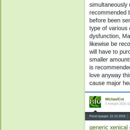
simultaneously
recommended by 
before been sen
type of various 
dysfunction, Ma
likewise be rec
will have to pu
smaller amounts
is recommended 
love anyway thi
cause major hea
MichaelCot
5 января 2020 1
^
Регистрация: 22.10.2018
generic xenical