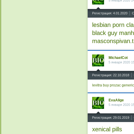
5 января 2020 1
^
Регистрация: 4.01.2020
С
lesbian porn cla
black guy manh
masconspivan.t
MichaelCot
5 января 2020 1
^
Регистрация: 22.10.2018
levitra buy
prozac generic
EvaAlige
5 января 2020 1
^
Регистрация: 29.01.2019
xenical pills