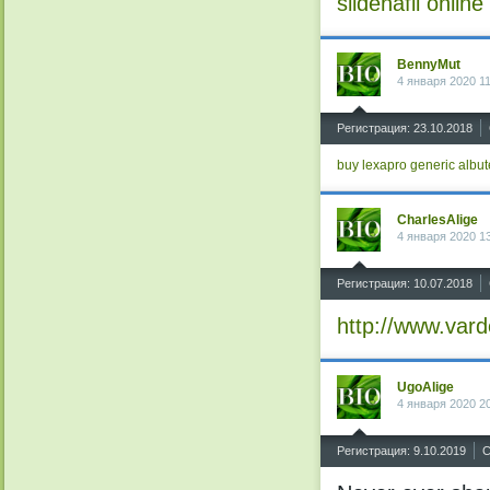
sildenafil online
BennyMut
4 января 2020 1
^
Регистрация: 23.10.2018
buy lexapro
generic albut
CharlesAlige
4 января 2020 1
^
Регистрация: 10.07.2018
http://www.vard
UgoAlige
4 января 2020 2
^
Регистрация: 9.10.2019
С