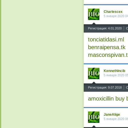
Charlescex
5 января 2020 0
^
Регистрация: 4.01.2020
С
tonciatidasi.ml
benraipensa.tk
masconspivan.t
KennethIncib
5 января 2020 0
^
Регистрация: 9.07.2018
С
amoxicillin buy
JaneAlige
5 января 2020 0