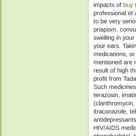
impacts of
buy 
professional of 
to be very serio
priapism, convu
swelling in you
your ears. Takin
medications, or 
mentioned are n
result of high t
profit from Tada
Such medicines 
terazosin, imatin
(clarithromycin,
itraconazole, te
antidepressants
HIV/AIDS medic