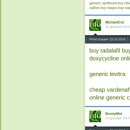
generic synthroid
buy rob
valtrex
buy viagra
buy via
MichaelCot
30 декабря 2019
^
Регистрация: 22.10.2018
buy tadalafil
buy
doxycycline onl
generic levitra
cheap vardenafi
online
generic ci
BennyMut
30 декабря 2019
^