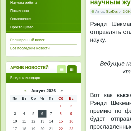
научным ж
Наукова робота
Посилання
Автор:
GLaDos
от
2-02-
Оголошення
Рэнди Шекман
Просто цікаво
отправлять ста
науку.
Расширенный поиск
Все последние новости
Ведущие н
АРХИВ НОВОСТЕЙ
«т
В
В
В виде календаря
виде
виде
списк
кален
а
даря
«
Август 2026 »
Вот как выск
Пн
Вт
Ср
Чт
Пт
Сб
Вс
Рэнди Шекман
1
2
премию по фи
3
4
5
6
7
8
9
будет отправ
10
11
12
13
14
15
16
прославленные
17
18
19
20
21
22
23