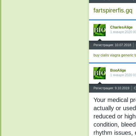
fartspirerfis.gq
CharlesAlige
1 января 2020 0
^
Регистрация: 10.07.2018
buy cialis
viagra
generic t
BooAlige
1 января 2020 0
^
Регистрация: 9.10.2019
С
Your medical pro
actually or used
reduced or highe
condition, bleed
rhythm issues, o