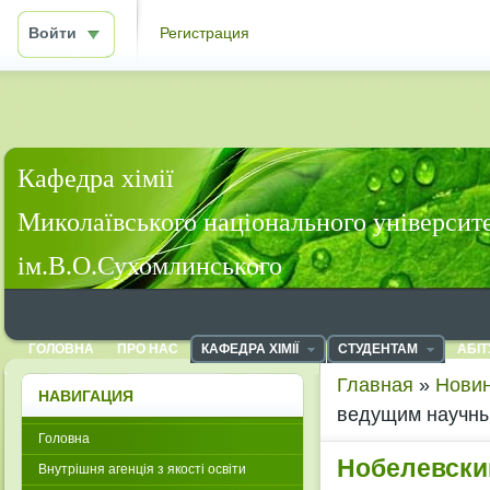
Войти
Регистрация
Кафедра хімії
Миколаївського національного університ
ім.В.О.Сухомлинського
ГОЛОВНА
ПРО НАС
КАФЕДРА ХІМІЇ
СТУДЕНТАМ
АБІТ
Главная
»
Новин
НАВИГАЦИЯ
ведущим научн
Головна
Нобелевск
Внутрішня агенція з якості освіти