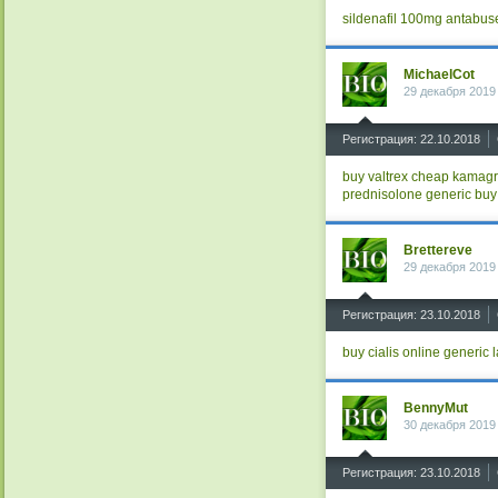
sildenafil 100mg
antabuse
MichaelCot
29 декабря 2019
^
Регистрация: 22.10.2018
buy valtrex
cheap kamag
prednisolone generic
buy
Brettereve
29 декабря 2019
^
Регистрация: 23.10.2018
buy cialis online
generic l
BennyMut
30 декабря 2019
^
Регистрация: 23.10.2018