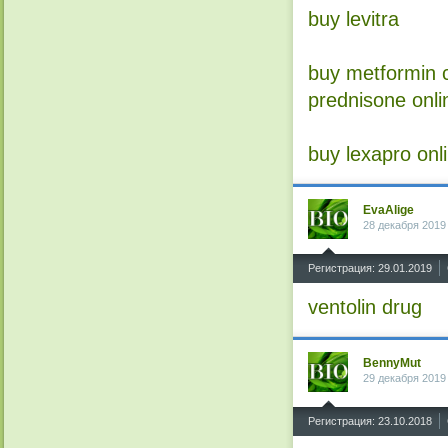
buy levitra
buy metformin
prednisone onli
buy lexapro onl
EvaAlige
28 декабря 2019
^
Регистрация: 29.01.2019
ventolin drug
BennyMut
29 декабря 2019
^
Регистрация: 23.10.2018