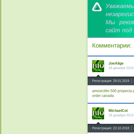
Уважае
незареги
Мы реко
сайт под
Комментарии:
JoeAlige
28 декабря 2019
^
Регистрация: 29.01.2019
amoxicillin 500
propecia p
order canada
MichaelCot
28 декабря 2019
^
Регистрация: 22.10.2018