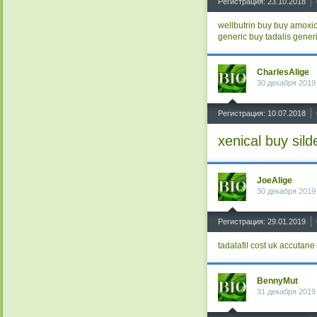
Регистрация: 23.10.2018
wellbutrin buy
buy amoxici
generic
buy tadalis
generi
CharlesAlige
30 декабря 2019
^
Регистрация: 10.07.2018
xenical
buy sild
JoeAlige
30 декабря 2019
^
Регистрация: 29.01.2019
tadalafil cost uk
accutane 
BennyMut
31 декабря 2019