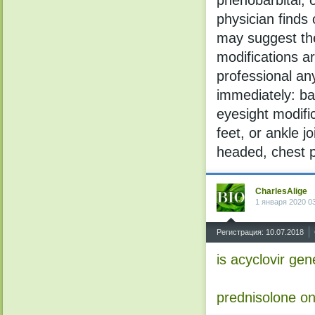
phenobarbital, 
physician finds
may suggest th
modifications a
professional any
immediately: ba
eyesight modifi
feet, or ankle j
headed, chest p
CharlesAlige
1 января 2020 0
^
Регистрация: 10.07.2018
is acyclovir gen
prednisolone on