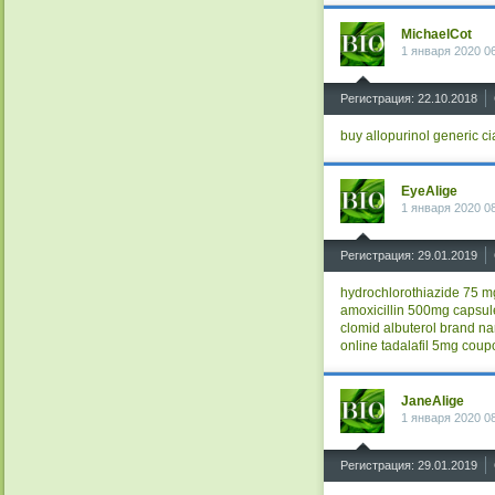
MichaelCot
1 января 2020 0
^
Регистрация: 22.10.2018
buy allopurinol
generic ci
EyeAlige
1 января 2020 0
^
Регистрация: 29.01.2019
hydrochlorothiazide 75 m
amoxicillin 500mg capsul
clomid
albuterol brand n
online
tadalafil 5mg coup
JaneAlige
1 января 2020 0
^
Регистрация: 29.01.2019