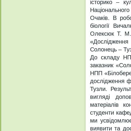
історико – ку
Національног
Очаків. В роб
біології Вича
Олексюк Т. М.
«Дослідження
Солонець – Ту
До складу НП
заказник «Соло
НПП «Білобере
дослідження фа
Тузли. Резуль
вигляді допо
матеріалів ко
студенти кафед
ми усвідомлює
виявити та дос