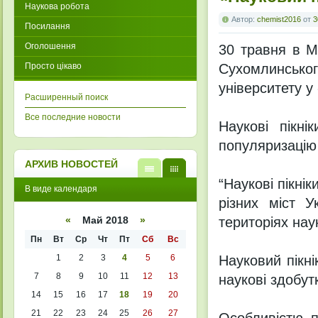
Наукова робота
Автор:
chemist2016
от
3
Посилання
Оголошення
30 травня в М
Просто цікаво
Сухомлинськ
університету у
Расширенный поиск
Все последние новости
Наукові пікн
популяризацію
АРХИВ НОВОСТЕЙ
“Наукові пікнік
В
В
В виде календаря
виде
виде
різних міст У
списк
кален
а
даря
територіях нау
«
Май 2018
»
Пн
Вт
Ср
Чт
Пт
Сб
Вс
1
2
3
4
5
6
Науковий пікні
7
8
9
10
11
12
13
наукові здобут
14
15
16
17
18
19
20
21
22
23
24
25
26
27