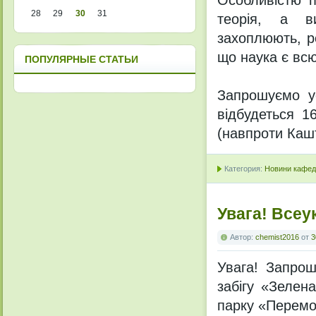
Особливістю п
28
29
30
31
теорія, а ви
захоплюють, р
що наука є вс
ПОПУЛЯРНЫЕ СТАТЬИ
Запрошуємо ус
відбудеться 1
(навпроти Каш
Категория:
Новини кафедр
Увага! Всеу
Автор:
chemist2016
от
3
Увага! Запрош
забігу «Зелен
парку «Перемо