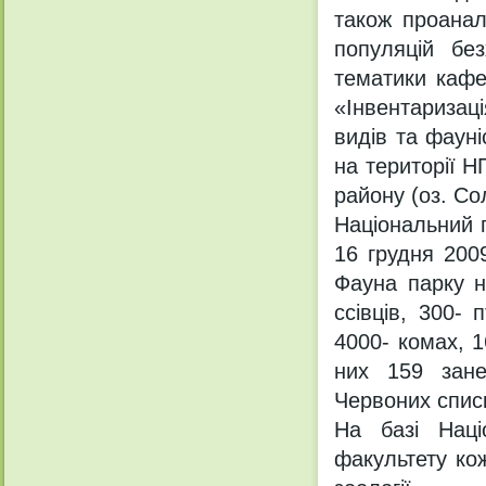
також проанал
популяцій бе
тематики кафе
«Інвентаризаці
видів та фаун
на території 
району (оз. Со
Національний 
16 грудня 200
Фауна парку н
ссівців, 300- 
4000- комах, 1
них 159 зане
Червоних списк
На базі Наці
факультету ко