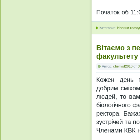
Початок об 11:
Категория:
Новини кафедр
Вітаємо з п
факультету
Автор:
chemist2016
от
3
Кожен день п
добрим сміхом
людей, то вам
біологічного ф
ректора. Бажа
зустрічей та п
Членами КВК на