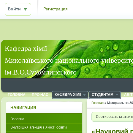
Войти
Регистрация
Кафедра хімії
Миколаївського національного університ
ім.В.О.Сухомлинського
ГОЛОВНА
ПРО НАС
КАФЕДРА ХІМІЇ
СТУДЕНТАМ
АБІТ
Главная
» Материалы за 30
НАВИГАЦИЯ
Сортировать статьи 
Головна
Внутрішня агенція з якості освіти
«Науковий п