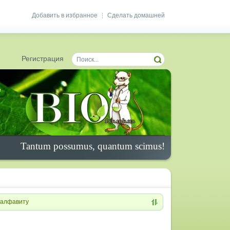
Добавить в избранное
Сделать домашней
|
Регистрация
Tantum possumus, quantum scimus!
алфавиту