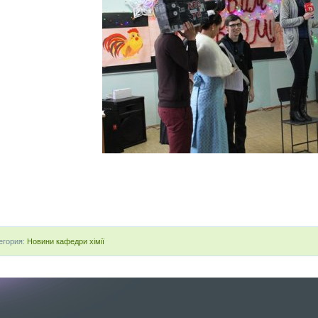
егория:
Новини кафедри хімії