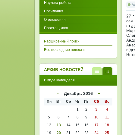
Наукова робота
А
Посилання
27 г
Оголошення
сам 
студ
Просто цікаво
Мор
Олек
Андр
Расширенный поиск
Анас
підг
Все последние новости
Неха
АРХИВ НОВОСТЕЙ
В
В
В виде календаря
виде
виде
списк
кален
а
даря
«
Декабрь 2016
»
Пн
Вт
Ср
Чт
Пт
Сб
Вс
1
2
3
4
5
6
7
8
9
10
11
12
13
14
15
16
17
18
19
20
21
22
23
24
25