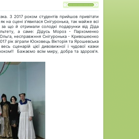
зка. З
2017 роком студентів прийшов привітати
як на сцені з'явилася Снігуронька, так майже всі
, за що й отримали солодкі подарунки від Діда
ультету, а саме: Дідусь Мороз - Пархоменко
о Ольга, несправжння Снігуронька - Кривошеєнко
2017 рік зіграли Юсковець Вікторія та Ярошевська
весь сценарій цієї дивовижної і чудової казки
роком!!
Бажаємо всім миру, добра та здоров'я.