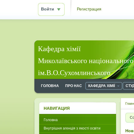
Войти
Регистрация
Кафедра хімії
Миколаївського національного
ім.В.О.Сухомлинського
ГОЛОВНА
ПРО НАС
КАФЕДРА ХІМІЇ
СТУ
Глав
НАВИГАЦИЯ
Со
Головна
Внутрішня агенція з якості освіти
Нов