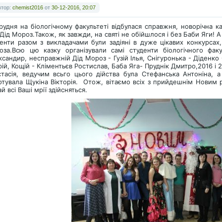
втор:
chemist2016
от
30-12-2016, 20:07
рудня на біологічному факультеті відбулася справжня, новорічна ка
Дід Мороз.Також, як завжди, на святі не обійшлося і без Баби Яги! А 
енти разом з викладачами були задіяні в дуже цікавих конкурсах
оза.Всю цю казку організували самі студенти біологічного фак
сандир, несправжній Дід Мороз - Гузій Ілья, Снігуронька - Діденк
ій, Кощій - Кліментьєв Ростислав, Баба Яга- Пруднік Дмитро,2016 і 
тасія, ведучим всьго цього дійства була Стефанська Антоніна, а 
отувала Щукіна Вікторія. Отож, вітаємо всіх з прийдешнім Новим 
й всі Ваші мрії здійсняться.