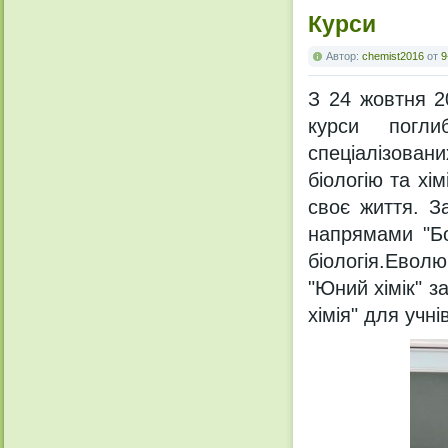
Курси
Автор:
chemist2016
от
9
З 24 жовтня 2
курси погли
спеціалізова
біологію та хі
своє життя. З
напрямами "Бот
біологія.Еволю
"Юний хімік" з
хімія" для учнів