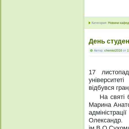
Категория:
Новини кафедр
День студе
Автор:
chemist2016
от
1
17 листопа
університет
відбувся гра
На святі бу
Марина Анато
адміністраці
Олександр
ім.В.О.Сухом