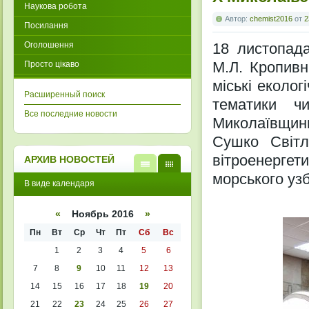
Наукова робота
Автор:
chemist2016
от
2
Посилання
Оголошення
18 листопада
М.Л. Кропивн
Просто цікаво
міські еколо
Расширенный поиск
тематики ч
Все последние новости
Миколаївщини
Сушко Світл
вітроенергети
АРХИВ НОВОСТЕЙ
морського уз
В
В
В виде календаря
виде
виде
списк
кален
а
даря
«
Ноябрь 2016
»
Пн
Вт
Ср
Чт
Пт
Сб
Вс
1
2
3
4
5
6
7
8
9
10
11
12
13
14
15
16
17
18
19
20
21
22
23
24
25
26
27