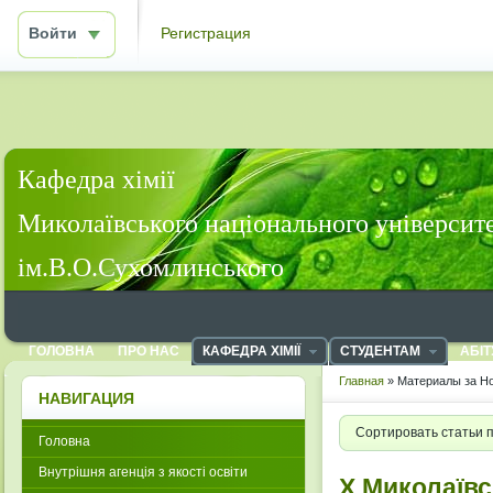
Войти
Регистрация
Кафедра хімії
Миколаївського національного університ
ім.В.О.Сухомлинського
ГОЛОВНА
ПРО НАС
КАФЕДРА ХІМІЇ
СТУДЕНТАМ
АБІТ
Главная
» Материалы за Но
НАВИГАЦИЯ
Сортировать статьи 
Головна
Внутрішня агенція з якості освіти
Х Миколаївсь