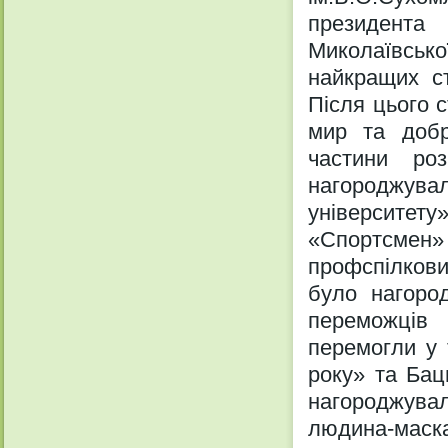
президент
Миколаївсь
найкращих ст
Після цього 
мир та добр
частини ро
нагороджува
університет
«Спортсмен
профспілкови
було нагоро
переможців 
перемогли у 
року» та Бац
нагороджувал
людина-маска 