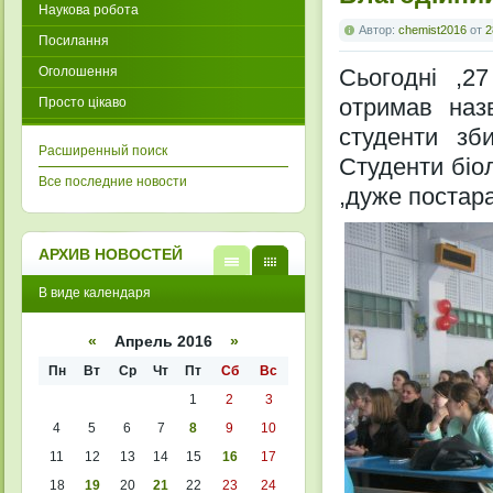
Наукова робота
Автор:
chemist2016
от
2
Посилання
Оголошення
Сьогодні ,27
отримав наз
Просто цікаво
студенти зб
Расширенный поиск
Студенти біол
Все последние новости
,дуже постара
АРХИВ НОВОСТЕЙ
В
В
В виде календаря
виде
виде
списк
кален
а
даря
«
Апрель 2016
»
Пн
Вт
Ср
Чт
Пт
Сб
Вс
1
2
3
4
5
6
7
8
9
10
11
12
13
14
15
16
17
18
19
20
21
22
23
24