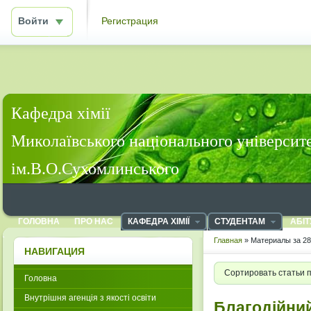
Войти
Регистрация
Кафедра хімії
Миколаївського національного університ
ім.В.О.Сухомлинського
ГОЛОВНА
ПРО НАС
КАФЕДРА ХІМІЇ
СТУДЕНТАМ
АБІТ
Главная
» Материалы за 28
НАВИГАЦИЯ
Сортировать статьи 
Головна
Внутрішня агенція з якості освіти
Благодійни