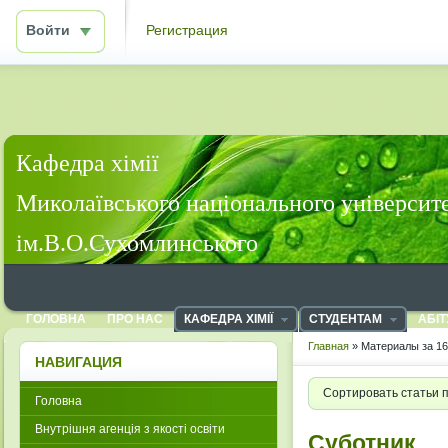
Войти
Регистрация
Кафедра хімії
Миколаївського національного університ
ім.В.О.Сухомлинського
ГОЛОВНА
ПРО НАС
КАФЕДРА ХІМІЇ
СТУДЕНТАМ
АБІТ
Главная
» Материалы за 16
НАВИГАЦИЯ
Сортировать статьи 
Головна
Внутрішня агенція з якості освіти
Суботник