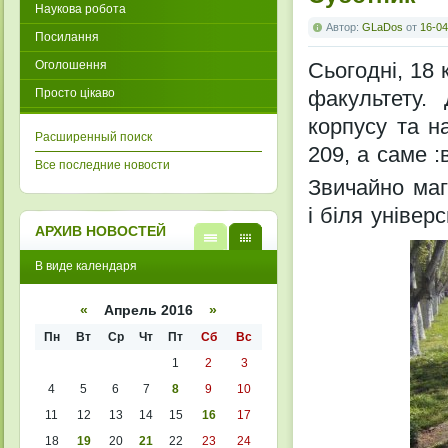
Наукова робота
Автор:
GLaDos
от
16-04
Посилання
Оголошення
Сьогодні, 18 
Просто цікаво
факультету.
корпусу та н
Расширенный поиск
209, а саме :
Все последние новости
Звичайно маг
і біля універ
АРХИВ НОВОСТЕЙ
В
В
В виде календаря
виде
виде
списк
кален
а
даря
«
Апрель 2016
»
Пн
Вт
Ср
Чт
Пт
Сб
Вс
1
2
3
4
5
6
7
8
9
10
11
12
13
14
15
16
17
18
19
20
21
22
23
24