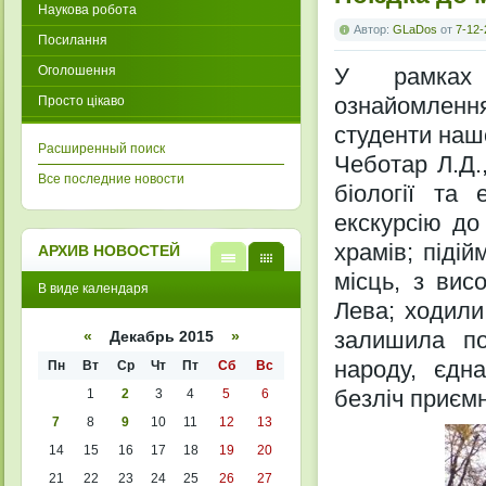
Наукова робота
Автор:
GLaDos
от
7-12-
Посилання
Оголошення
У рамках н
ознайомлення
Просто цікаво
студенти нашо
Расширенный поиск
Чеботар Л.Д.
Все последние новости
біології та 
екскурсію до
храмів; піді
АРХИВ НОВОСТЕЙ
місць, з вис
В
В
В виде календаря
виде
виде
Лева; ходили
списк
кален
а
даря
залишила по
«
Декабрь 2015
»
народу, єдн
Пн
Вт
Ср
Чт
Пт
Сб
Вс
безліч приємн
1
2
3
4
5
6
7
8
9
10
11
12
13
14
15
16
17
18
19
20
21
22
23
24
25
26
27