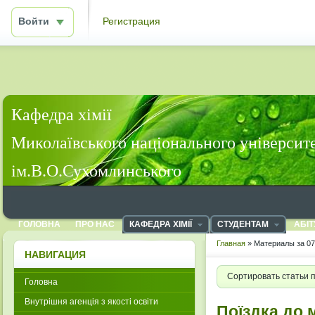
Войти
Регистрация
Кафедра хімії
Миколаївського національного університ
ім.В.О.Сухомлинського
ГОЛОВНА
ПРО НАС
КАФЕДРА ХІМІЇ
СТУДЕНТАМ
АБІТ
Главная
» Материалы за 07
НАВИГАЦИЯ
Сортировать статьи 
Головна
Внутрішня агенція з якості освіти
Поїздка до 