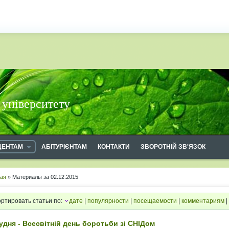
 університету
ДЕНТАМ
АБІТУРІЄНТАМ
КОНТАКТИ
ЗВОРОТНІЙ ЗВ'ЯЗОК
ная
» Материалы за 02.12.2015
ртировать статьи по:
дате
|
популярности
|
посещаемости
|
комментариям
|
рудня - Всесвітній день боротьби зі СНІДом