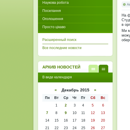
Наукова робота
А
Посилання
На ф
Оголошення
Студ
в ор
Просто цікаво
Ми м
можу
Расширенный поиск
обер
Все последние новости
АРХИВ НОВОСТЕЙ
В
В
В виде календаря
виде
виде
списк
кален
а
даря
«
Декабрь 2015
»
Пн
Вт
Ср
Чт
Пт
Сб
Вс
1
2
3
4
5
6
7
8
9
10
11
12
13
14
15
16
17
18
19
20
21
22
23
24
25
26
27