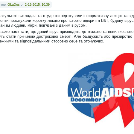
втор:
GLaDos
от
2-12-2015, 10:39
акультеті викладачі та студенти підготували інформативну лекцію та ві
енти прослухали коротку лекцію про історію відкриття ВІЛ, будову віру
ганізм людини, міфи, пов'язані з даним вірусом.
аємо пам'ятати, що даний вірус призводить до тяжкого та невиліковного 
ть стати причиною дострокової смерті. Але байдужість або презирство 
ежними та відповідальними стосовно себе та оточуючих.