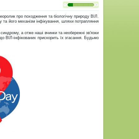
деоролик про походження та біологічну природу ВІЛ.
су та його механізм інфікування, шляхи потрапляння
синдрому, а отже наші вчинки та необережні зв'язки
до ВІЛ-інфікованих прискорить їх згасання. Будьмо