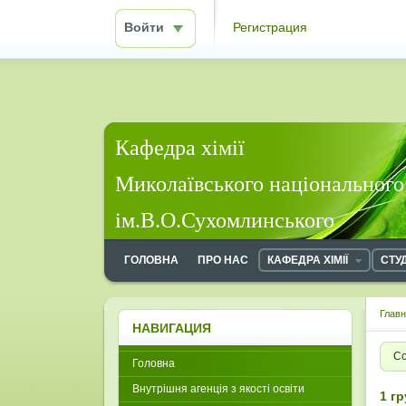
Войти
Регистрация
Кафедра хімії
Миколаївського національного
ім.В.О.Сухомлинського
ГОЛОВНА
ПРО НАС
КАФЕДРА ХІМІЇ
СТУ
Глав
НАВИГАЦИЯ
Со
Головна
Внутрішня агенція з якості освіти
1 г