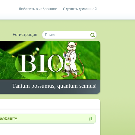
Добавить в избранное
Сделать домашней
|
Регистрация
Tantum possumus, quantum scimus!
алфавиту