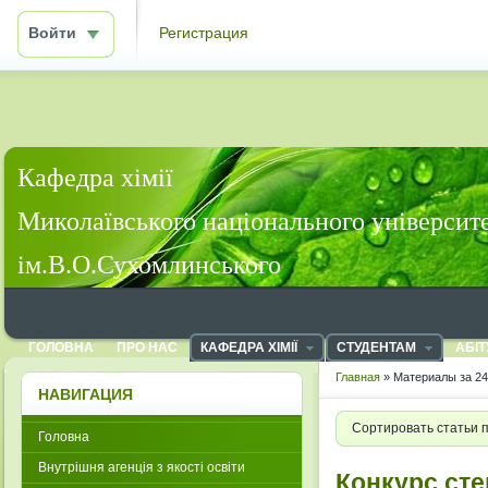
Войти
Регистрация
Кафедра хімії
Миколаївського національного університ
ім.В.О.Сухомлинського
ГОЛОВНА
ПРО НАС
КАФЕДРА ХІМІЇ
СТУДЕНТАМ
АБІТ
Главная
» Материалы за 24
НАВИГАЦИЯ
Сортировать статьи 
Головна
Внутрішня агенція з якості освіти
Конкурс сте