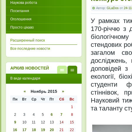
Наукова робота
Автор:
GLaDos
от
24-11
Посилання
Оголошення
У рамках тиж
170-річчю з 
Просто цікаво
біологічном
Расширенный поиск
стендових ро
Все последние новости
загалом св
досліджень, 
доповідей з 
АРХИВ НОВОСТЕЙ
екології, бі
В
В
В виде календаря
виде
виде
студенти ф
списк
кален
а
даря
стіннівок, п
«
Ноябрь 2015
»
Науковий тиж
Пн
Вт
Ср
Чт
Пт
Сб
Вс
та таланту ст
1
2
3
4
5
6
7
8
9
10
11
12
13
14
15
16
17
18
19
20
21
22