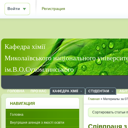
Войти
Регистрация
Кафедра хімії
Миколаївського національного університ
ім.В.О.Сухомлинського
ГОЛОВНА
ПРО НАС
КАФЕДРА ХІМІЇ
СТУДЕНТАМ
АБІТ
Главная
» Материалы за 07
НАВИГАЦИЯ
Сортировать статьи 
Головна
Внутрішня агенція з якості освіти
Співпраця 