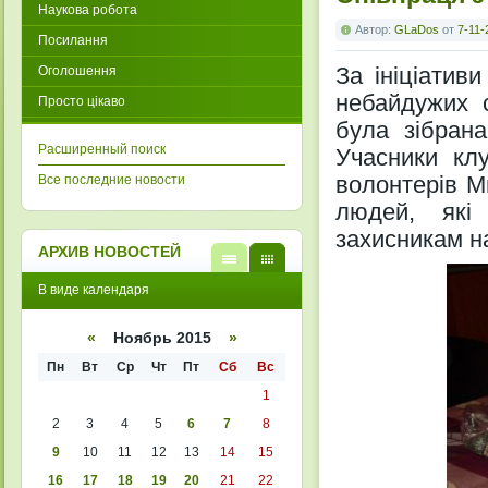
Наукова робота
Автор:
GLaDos
от
7-11-
Посилання
За ініціатив
Оголошення
небайдужих с
Просто цікаво
була зібрана
Расширенный поиск
Учасники кл
волонтерів М
Все последние новости
людей, які
захисникам н
АРХИВ НОВОСТЕЙ
В
В
В виде календаря
виде
виде
списк
кален
а
даря
«
Ноябрь 2015
»
Пн
Вт
Ср
Чт
Пт
Сб
Вс
1
2
3
4
5
6
7
8
9
10
11
12
13
14
15
16
17
18
19
20
21
22