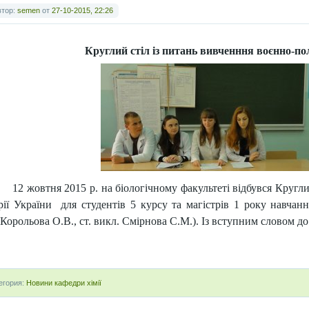
втор:
semen
от
27-10-2015, 22:26
Круглий стіл із питань вивченння воєнно-пол
12 жовтня 2015 р. на біологічному факультеті відбувся Кругл
орії України для студентів 5 курсу та магістрів 1 року навчанн
Корольова О.В., ст. викл. Смірнова С.М.). Із вступним словом до
егория:
Новини кафедри хімії