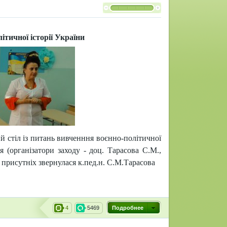
ітичної історії України
ий стіл із питань вивченння воєнно-політичної
я (організатори заходу - доц. Тарасова С.М.,
 присутніх звернулася к.пед.н. С.М.
Тарасова
4
5469
Подробнее