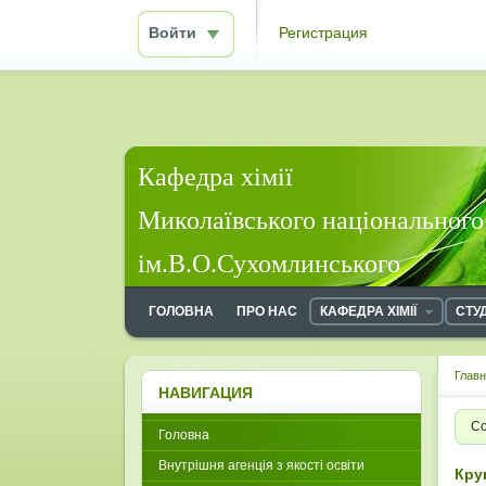
Войти
Регистрация
Кафедра хімії
Миколаївського національного
ім.В.О.Сухомлинського
ГОЛОВНА
ПРО НАС
КАФЕДРА ХІМІЇ
СТУ
Глав
НАВИГАЦИЯ
Со
Головна
Внутрішня агенція з якості освіти
Круг