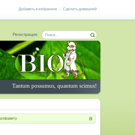
Добавить в избранное
Сделать домашней
|
Регистрация
Tantum possumus, quantum scimus!
алфавиту
и