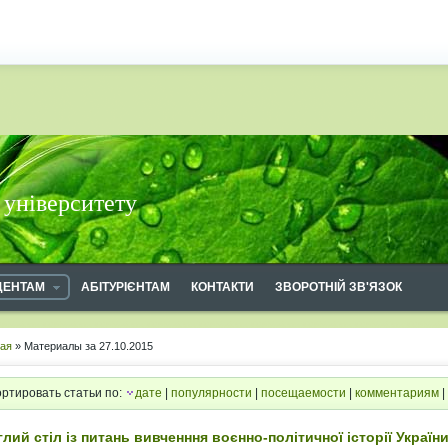
 університету
ДЕНТАМ
АБІТУРІЄНТАМ
КОНТАКТИ
ЗВОРОТНІЙ ЗВ'ЯЗОК
ная
» Материалы за 27.10.2015
ртировать статьи по:
дате
|
популярности
|
посещаемости
|
комментариям
|
лий стіл із питань вивченння воєнно-політичної історії Україн