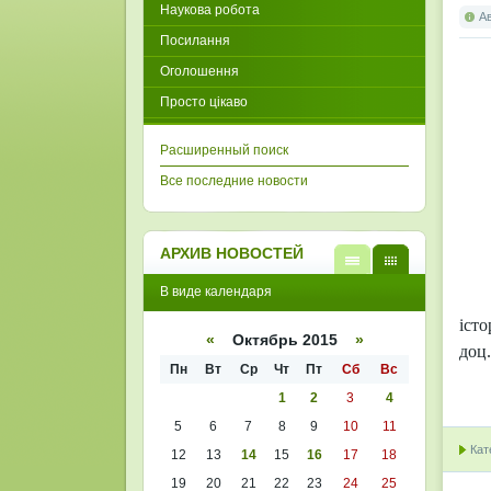
Наукова робота
А
Посилання
Оголошення
Просто цікаво
Расширенный поиск
Все последние новости
АРХИВ НОВОСТЕЙ
В
В
В виде календаря
виде
виде
списк
кален
іст
а
даря
«
Октябрь 2015
»
доц.
Пн
Вт
Ср
Чт
Пт
Сб
Вс
1
2
3
4
5
6
7
8
9
10
11
Кат
12
13
14
15
16
17
18
19
20
21
22
23
24
25