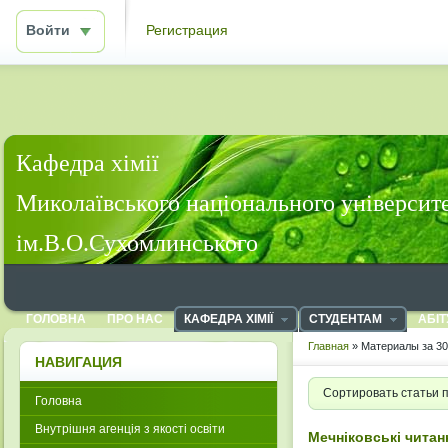
Войти
Регистрация
Кафедра хімії
Миколаївського національного університ
ім.В.О.Сухомлинського
ГОЛОВНА
ПРО НАС
КАФЕДРА ХІМІЇ
СТУДЕНТАМ
АБІТ
Главная
» Материалы за 30
НАВИГАЦИЯ
Сортировать статьи 
Головна
Внутрішня агенція з якості освіти
Мечніковські читан