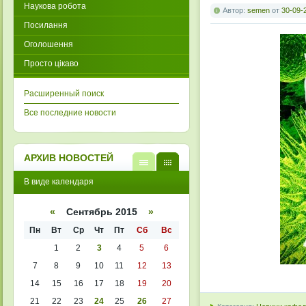
Наукова робота
Автор:
semen
от
30-09-
Посилання
Оголошення
Просто цікаво
Расширенный поиск
Все последние новости
АРХИВ НОВОСТЕЙ
В
В
В виде календаря
виде
виде
списк
кален
а
даря
«
Сентябрь 2015
»
Пн
Вт
Ср
Чт
Пт
Сб
Вс
1
2
3
4
5
6
7
8
9
10
11
12
13
14
15
16
17
18
19
20
21
22
23
24
25
26
27