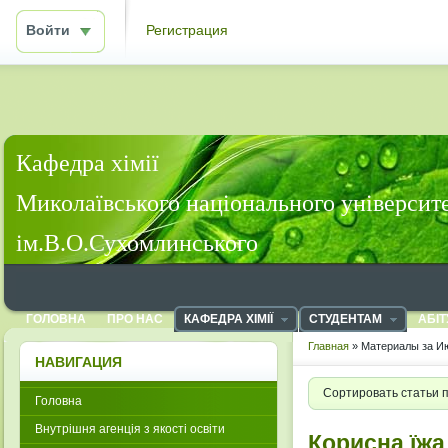
Войти
Регистрация
Кафедра хімії
Миколаївського національного університ
ім.В.О.Сухомлинського
ГОЛОВНА
ПРО НАС
КАФЕДРА ХІМІЇ
СТУДЕНТАМ
АБІТ
Главная
» Материалы за Ию
НАВИГАЦИЯ
Сортировать статьи 
Головна
Внутрішня агенція з якості освіти
Корисна їжа