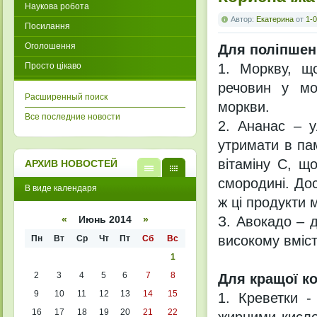
Наукова робота
Автор:
Екатерина
от
1-0
Посилання
Оголошення
Для поліпшенн
Просто цікаво
1. Моркву, щ
речовин у моз
Расширенный поиск
моркви.
Все последние новости
2. Ананас – у
утримати в пам
вітаміну С, щ
АРХИВ НОВОСТЕЙ
смородині. Дос
В
В
В виде календаря
виде
виде
ж ці продукти 
списк
кален
а
даря
З. Авокадо – д
«
Июнь 2014
»
високому вміст
Пн
Вт
Ср
Чт
Пт
Сб
Вс
1
2
3
4
5
6
7
8
Для кращої ко
9
10
11
12
13
14
15
1. Креветки -
16
17
18
19
20
21
22