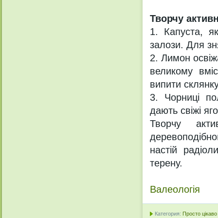
Творчу актив
1. Капуста, я
залози. Для зн
2. Лимон осві
великому вміс
випити склянку
3. Чорниці п
дають свіжі яг
Творчу акти
деревоподібного
настій радіол
терену.
Валеологія
Категория:
Просто цікаво