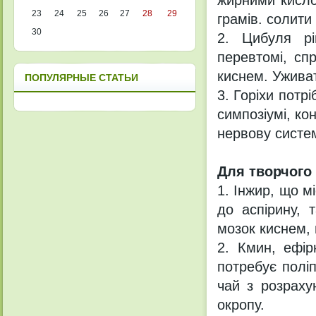
жирними кисло
23
24
25
26
27
28
29
грамів. солити 
30
2. Цибуля рі
перевтомі, сп
киснем. Ужива
ПОПУЛЯРНЫЕ СТАТЬИ
3. Горіхи потр
симпозіумі, ко
нервову систем
Для творчого
1. Інжир, що м
до аспірину, 
мозок киснем,
2. Кмин, ефір
потребує полі
чай з розраху
окропу.