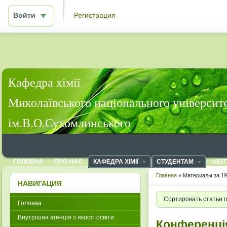
Войти
Регистрация
Кафедра хімії
Миколаївського національного університ
ім.В.О.Сухомлинського
ГОЛОВНА
ПРО НАС
КАФЕДРА ХІМІЇ
СТУДЕНТАМ
АБІТ
Главная
» Материалы за 19
НАВИГАЦИЯ
Сортировать статьи 
Головна
Внутрішня агенція з якості освіти
Конференція