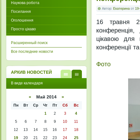
Наукова робота
Автор:
Екатерина
от
19-
Посилання
Оголошення
16 травня 20
Просто цікаво
конференція,
цікавою для 
Расширенный поиск
конференції т
Все последние новости
Фото
АРХИВ НОВОСТЕЙ
В
В
В виде календаря
виде
виде
списк
кален
а
даря
«
Май 2014
»
Пн
Вт
Ср
Чт
Пт
Сб
Вс
1
2
3
4
5
6
7
8
9
10
11
12
13
14
15
16
17
18
19
20
21
22
23
24
25