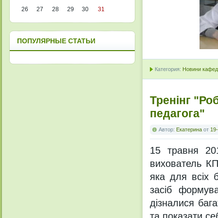
26
27
28
29
30
31
ПОПУЛЯРНЫЕ СТАТЬИ
Категория:
Новини кафедр
Тренінг "Ро
педагога"
Автор:
Екатерина
от
19-
15 травня 201
вихователь К
яка для всіх 
засіб формува
дізналися бага
та показати се