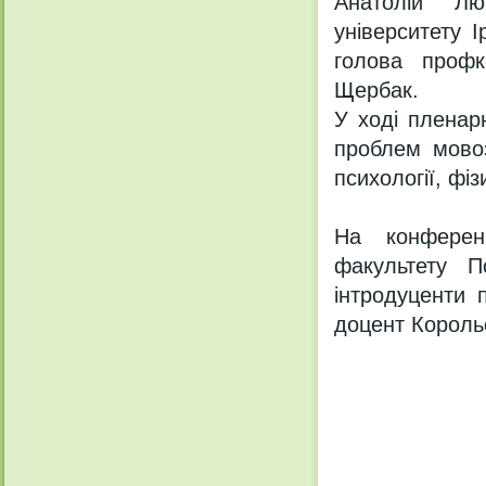
Анатолій Лю
університету 
голова профк
Щербак.
У ході пленар
проблем мовозн
психології, фізи
На конференц
факультету П
інтродуценти п
доцент Король