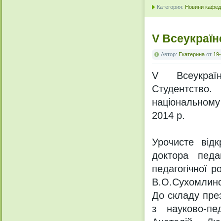
Категория:
Новини кафедр
V Всеукраїн
Автор:
Екатерина
от
19-
V Всеукраїн
Студентство.
національному 
2014 р.
Урочисте відк
доктора педа
педагогічної р
В.О.Сухомлинс
До складу през
з науково-пе