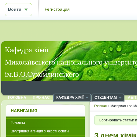
Войти
Регистрация
Кафедра хімії
Миколаївського національного університ
ім.В.О.Сухомлинського
ГОЛОВНА
ПРО НАС
КАФЕДРА ХІМІЇ
СТУДЕНТАМ
АБІТ
Главная
» Материалы за Ма
НАВИГАЦИЯ
Сортировать статьи 
Головна
Внутрішня агенція з якості освіти
З днем хімік