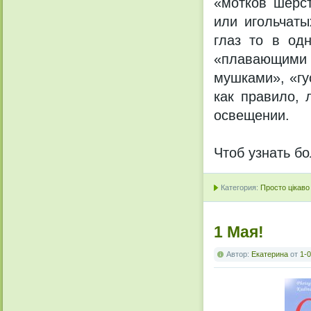
«мотков шерст
или игольчат
глаз то в од
«плавающими
мушками», «гу
как правило,
освещении.
Чтоб узнать б
Категория:
Просто цікаво
1 Мая!
Автор:
Екатерина
от
1-0