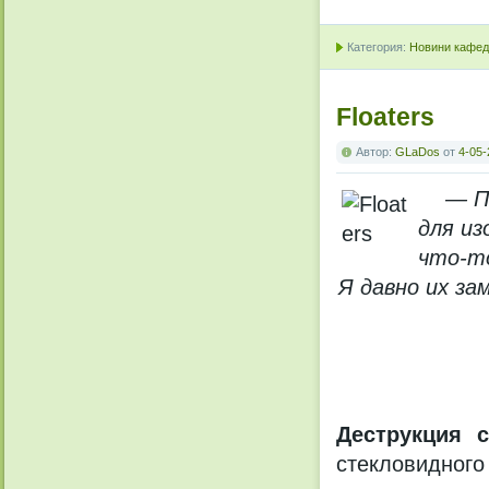
Категория:
Новини кафедр
Floaters
Автор:
GLaDos
от
4-05-
— П
для из
что-то
Я давно их за
Деструкция с
стекловидного