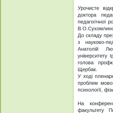
Урочисте відк
доктора педа
педагогічної р
В.О.Сухомлинс
До складу през
з науково-пе
Анатолій Лю
університету 
голова профк
Щербак.
У ході пленар
проблем мовозн
психології, фізи
На конференц
факультету П