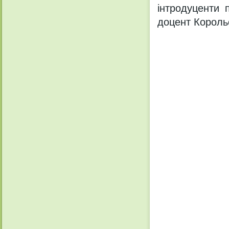
інтродуценти п
доцент Король