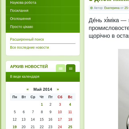
Наукова робота
Автор:
Екатерина
от
25-
Посилання
Оголошення
Де́нь хі́міка —
Просто цікаво
промисловосте
щорічно в ост
Расширенный поиск
Все последние новости
АРХИВ НОВОСТЕЙ
В
В
В виде календаря
виде
виде
списк
кален
а
даря
«
Май 2014
»
Пн
Вт
Ср
Чт
Пт
Сб
Вс
1
2
3
4
5
6
7
8
9
10
11
12
13
14
15
16
17
18
19
20
21
22
23
24
25