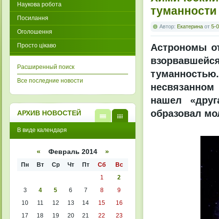
Наукова робота
туманности
Посилання
Автор:
Екатерина
от
5-0
Оголошення
Просто цікаво
Астрономы от
взорвавшей
Расширенный поиск
туманностью. 
Все последние новости
несвязанном 
нашел «друг
образовал мол
АРХИВ НОВОСТЕЙ
В
В
В виде календаря
виде
виде
списк
кален
а
даря
«
Февраль 2014
»
Пн
Вт
Ср
Чт
Пт
Сб
Вс
1
2
3
4
5
6
7
8
9
10
11
12
13
14
15
16
17
18
19
20
21
22
23