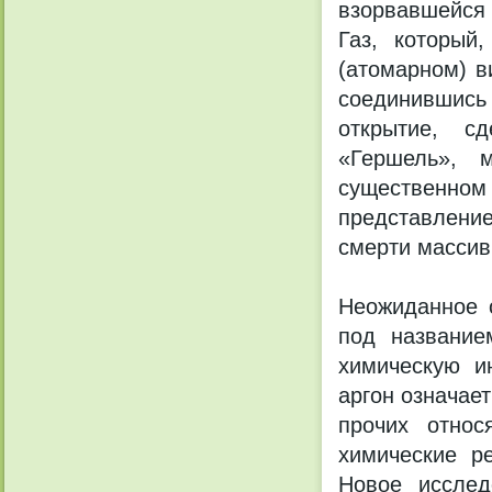
взорвавшейся 
Газ, который
(атомарном) в
соединившись
открытие, с
«Гершель», м
существенн
представление
смерти массив
Неожиданное 
под название
химическую и
аргон означае
прочих относ
химические р
Новое исслед