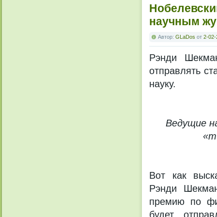
Нобелевски
научным ж
Автор:
GLaDos
от
2-02-
Рэнди Шекман
отправлять ста
науку.
Ведущие н
«т
Вот как выск
Рэнди Шекман
премию по фи
будет отправ