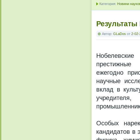
Категория:
Новини науков
Результаты
Автор:
GLaDos
от
2-02-
Нобелевски
престижные 
ежегодно при
научные иссл
вклад в культ
учредителя,
промышленника
Особых нарек
кандидатов в 