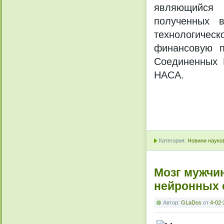
являющийся 
полученных 
технологичес
финансовую п
Соединенных 
НАСА.
Категория:
Новини науков
Мозг мужчи
нейронных 
Автор:
GLaDos
от
4-02-