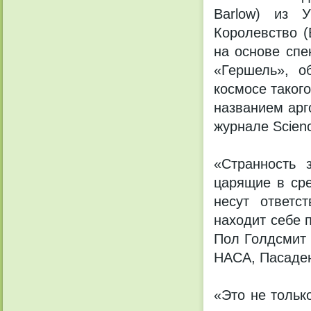
Barlow) из У
Королевство (
на основе спе
«Гершель», о
космосе таког
названием арг
журнале Scien
«Странность 
царящие в сре
несут ответс
находит себе 
Пол Голдсмит 
НАСА, Пасаден
«Это не тольк