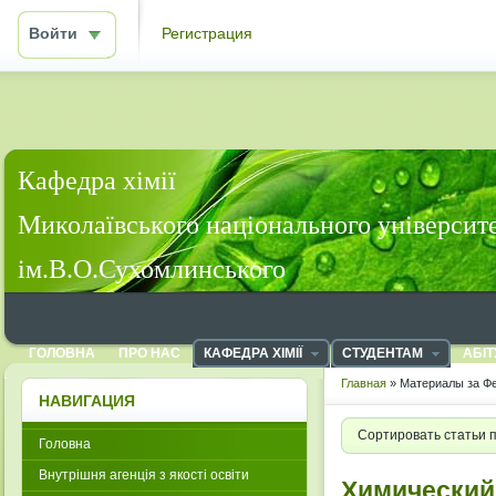
Войти
Регистрация
Кафедра хімії
Миколаївського національного університ
ім.В.О.Сухомлинського
ГОЛОВНА
ПРО НАС
КАФЕДРА ХІМІЇ
СТУДЕНТАМ
АБІТ
Главная
» Материалы за Фе
НАВИГАЦИЯ
Сортировать статьи 
Головна
Внутрішня агенція з якості освіти
Химический