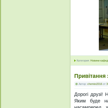
Категория:
Новини кафедр
Привітання 
Автор:
chemist2016
от
3
Дорогі друзі! 
Яким буде на
насамперед, х