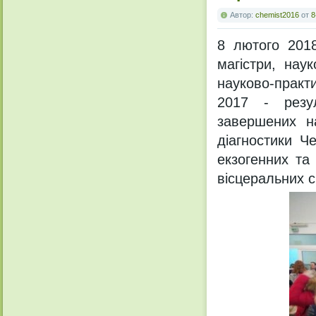
Автор:
chemist2016
от
8
8 лютого 2018
магістри, нау
науково-практ
2017 - резул
завершених н
діагностики Ч
екзогенних та
вісцеральних с