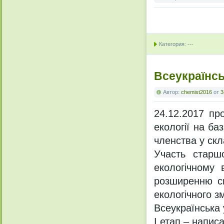
Категория: ---
Всеукраїнсь
Автор:
chemist2016
от
3
24.12.2017 про
екології на баз
членства у скла
Участь старшо
екологічному 
розширенню с
екологічного зм
Всеукраїнська 
І етап – напис