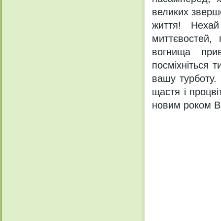
великих зверше
життя! Неха
миттєвостей,
вогнища прив
посміхніться т
вашу турботу.
щастя і процві
новим роком В