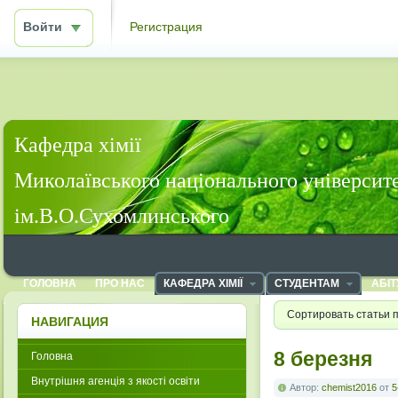
Войти
Регистрация
Кафедра хімії
Миколаївського національного університ
ім.В.О.Сухомлинського
ГОЛОВНА
ПРО НАС
КАФЕДРА ХІМІЇ
СТУДЕНТАМ
АБІТ
Сортировать статьи 
НАВИГАЦИЯ
8 березня
Головна
Внутрішня агенція з якості освіти
Автор:
chemist2016
от
5