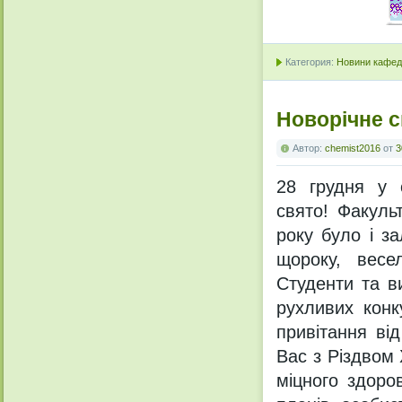
Категория:
Новини кафедр
Новорічне с
Автор:
chemist2016
от
3
28 грудня у с
свято! Факуль
року було і з
щороку, весе
Студенти та в
рухливих конк
привітання ві
Вас з Різдвом
міцного здоро