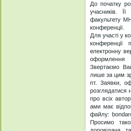
До початку ро
учасників. Її
факультету МН
конференції.
Для участі у к
конференції 
електронну ве
оформлення з
Звертаємо Ва
лише за цим з
пт. Заявки, о
розглядатися 
про всіх авто
ами має відпо
файлу: bondar
Просимо тако
доповідача т