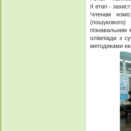
ІІ етап - захис
Членам коміс
(пошукового) 
пізнавальним м
олімпіади з с
методиками ек