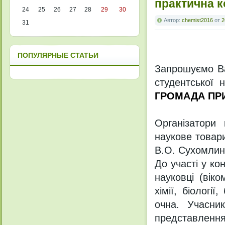
практична 
24
25
26
27
28
29
30
Автор:
chemist2016
от
2
31
ПОПУЛЯРНЫЕ СТАТЬИ
Запрошуємо Ва
студентської 
ГРОМАДА ПР
Організатори 
наукове товари
В.О. Сухомлин
До участі у ко
науковці (вік
хімії, біологі
очна. Учасни
представлення 