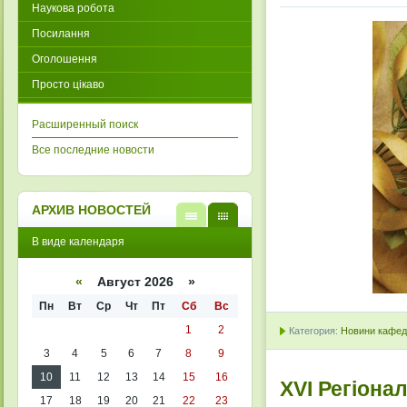
Наукова робота
Посилання
Оголошення
Просто цікаво
Расширенный поиск
Все последние новости
АРХИВ НОВОСТЕЙ
В
В
В виде календаря
виде
виде
списк
кален
а
даря
«
Август 2026 »
Пн
Вт
Ср
Чт
Пт
Сб
Вс
1
2
Категория:
Новини кафедр
3
4
5
6
7
8
9
10
11
12
13
14
15
16
XVI Регіона
17
18
19
20
21
22
23