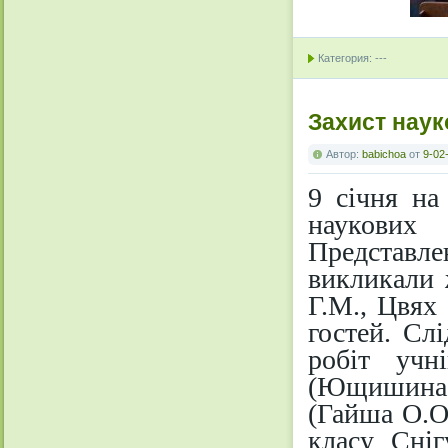
Категория: ---
Захист наук
Автор:
babichoa
от
9-02
9 січня на 
наукових 
Представле
викликали 
Г.М., Цвях 
гостей. Сл
робіт учн
(Ющишина 
(Гайша О.О
класу Сніг