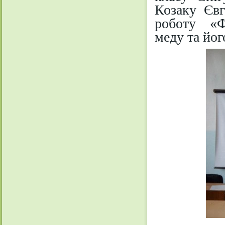
Козаку Євг
роботу «Фі
меду та йог