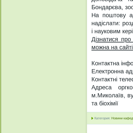
Бондарєва, зоо
На поштову ад
надіслати: ро
і науковим кер
Дізнатися про
можна на сайті
Контактна інфо
Електронна ад
Контактні теле
Адреса оргко
м.Миколаїв, ву
та біохімії
Категория:
Новини кафедр