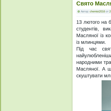
Свято Масл
Автор:
chemist2016
от
2
13 лютого на 
студентів, ви
Масляної із ко
із млинцями.
Під час свя
найулюбленіши
народними тра
Масляної. А щ
скуштувати мли