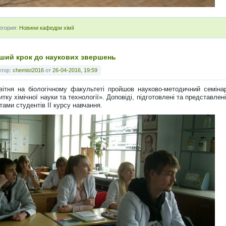
егория:
Новини кафедри хімії
ший крок до наукових звершень
втор:
chemist2016
от
26-04-2016, 19:59
вітня на біологічному факультеті пройшов науково-методичний семіна
итку хімічної науки та технології». Доповіді, підготовлені та представл
тами студентів ІІ курсу навчання.