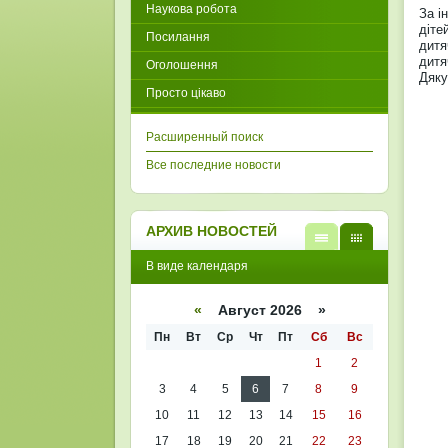
Наукова робота
За і
діте
Посилання
дитя
дитя
Оголошення
Дяку
Просто цікаво
Расширенный поиск
Все последние новости
АРХИВ НОВОСТЕЙ
В
В
В виде календаря
виде
виде
списк
кален
а
даря
«
Август 2026 »
Пн
Вт
Ср
Чт
Пт
Сб
Вс
1
2
3
4
5
6
7
8
9
10
11
12
13
14
15
16
17
18
19
20
21
22
23