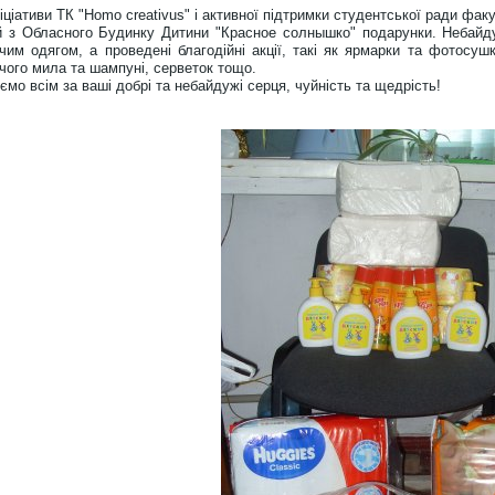
ніціативи ТК "Homo creativus" і активної підтримки студентської ради фа
й з Обласного Будинку Дитини "Красное солнышко" подарунки. Небайду
чим одягом, а проведені благодійні акції, такі як ярмарки та фотосушк
чого мила та шампуні, серветок тощо.
ємо всім за ваші добрі та небайдужі серця, чуйність та щедрість!