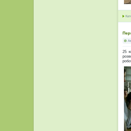
Кат
Пер
А
25 к
розв
робо