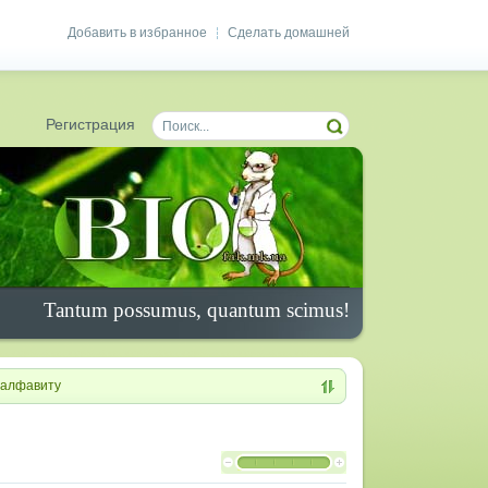
Добавить в избранное
Сделать домашней
|
Регистрация
Tantum possumus, quantum scimus!
алфавиту