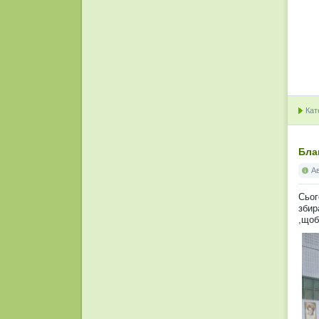
Кат
Бла
А
Сьог
збир
,щоб