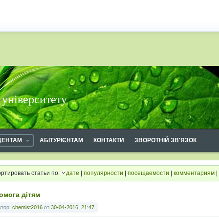
 університету
ДЕНТАМ
АБІТУРІЄНТАМ
КОНТАКТИ
ЗВОРОТНІЙ ЗВ'ЯЗОК
ртировать статьи по:
дате
|
популярности
|
посещаемости
|
комментариям
|
омога дітям
втор:
chemist2016
от
30-04-2016, 21:47