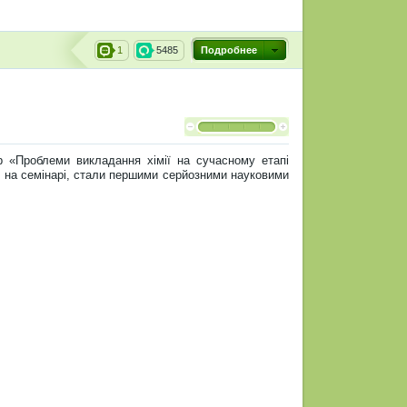
1
5485
Подробнее
р «Проблеми викладання хімії на сучасному етапі
ені на семінарі, стали першими серйозними науковими