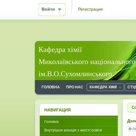
Войти
Регистрация
Кафедра хімії
Миколаївського національного
ім.В.О.Сухомлинського
ГОЛОВНА
ПРО НАС
КАФЕДРА ХІМІЇ
СТУ
Со
НАВИГАЦИЯ
Доп
Головна
А
Внутрішня агенція з якості освіти