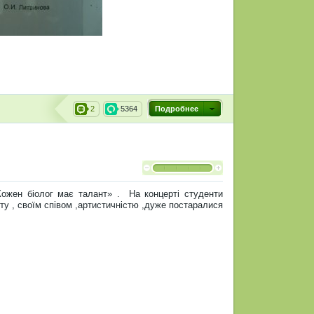
2
5364
Подробнее
«Кожен біолог має талант» . На концерті студенти
ету , своїм співом ,артистичністю ,дуже постаралися