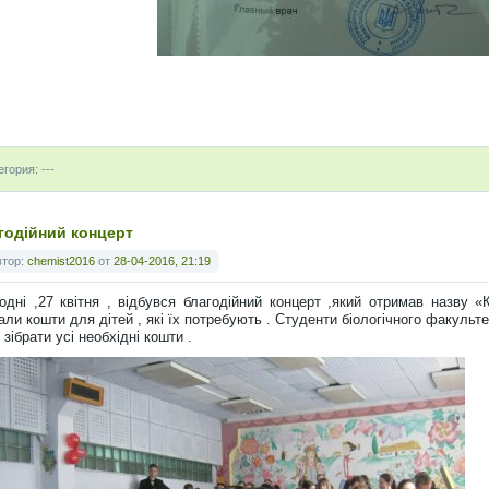
егория: ---
годійний концерт
втор:
chemist2016
от
28-04-2016, 21:19
одні ,27 квітня , відбувся благодійний концерт ,який отримав назву 
али кошти для дітей , які їх потребують . Студенти біологічного факульт
 зібрати усі необхідні кошти .